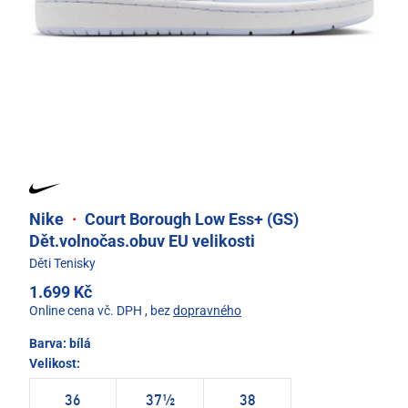
Nike
·
Court Borough Low Ess+ (GS)
Dět.volnočas.obuv EU velikosti
Děti Tenisky
1.699 Kč
Online cena vč. DPH
, bez
dopravného
Barva:
bílá
Velikost:
36
37½
38