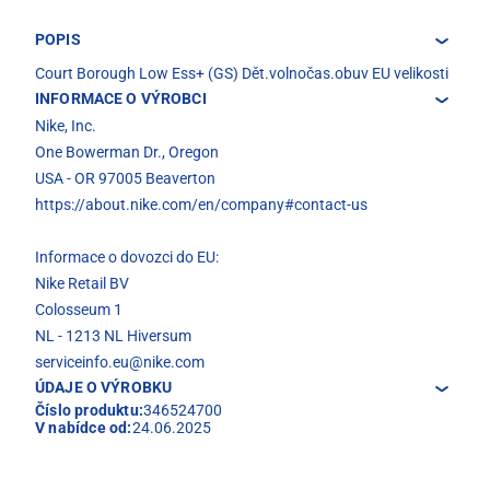
POPIS
Court Borough Low Ess+ (GS) Dět.volnočas.obuv EU velikosti
INFORMACE O VÝROBCI
Nike, Inc.
One Bowerman Dr., Oregon
USA - OR 97005 Beaverton
https://about.nike.com/en/company#contact-us
Informace o dovozci do EU:
Nike Retail BV
Colosseum 1
NL - 1213 NL Hiversum
serviceinfo.eu@nike.com
ÚDAJE O VÝROBKU
Číslo produktu:
346524700
V nabídce od:
24.06.2025