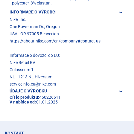
polyester, 8% elastan.
INFORMACE O VÝROBCI
Nike, Inc.
One Bowerman Dr., Oregon
USA - OR 97005 Beaverton
https://about.nike.com/en/company#contact-us
Informace o dovozci do EU:
Nike Retail BV
Colosseum 1
NL - 1213 NL Hiversum
serviceinfo.eu@nike.com
ÚDAJE O VÝROBKU
Číslo produktu:
450226611
V nabídce od:
01.01.2025
KONTAKT