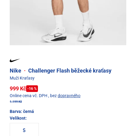
Nike
·
Challenger Flash běžecké kraťasy
Muži Kraťasy
999 Kč
-16 %
Online cena vč. DPH
, bez
dopravného
1.199 Kč
Barva:
černá
Velikost:
S