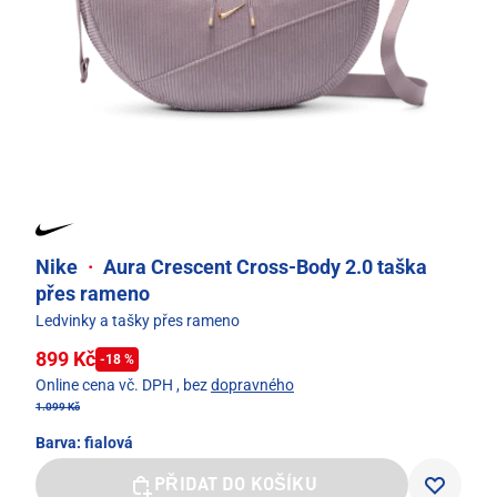
Nike
·
Aura Crescent Cross-Body 2.0 taška
přes rameno
Ledvinky a tašky přes rameno
899 Kč
-18 %
Online cena vč. DPH
, bez
dopravného
1.099 Kč
Barva:
fialová
PŘIDAT DO KOŠÍKU