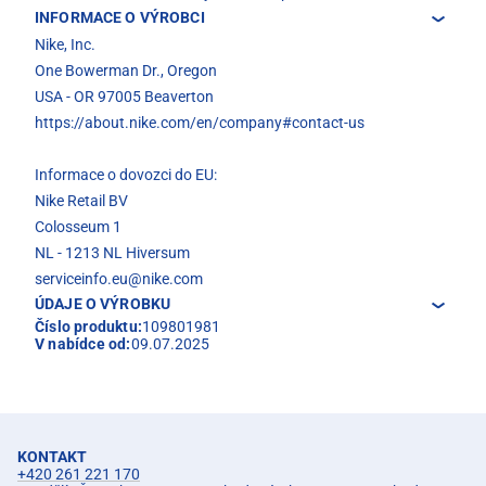
INFORMACE O VÝROBCI
Nike, Inc.
One Bowerman Dr., Oregon
USA - OR 97005 Beaverton
https://about.nike.com/en/company#contact-us
Informace o dovozci do EU:
Nike Retail BV
Colosseum 1
NL - 1213 NL Hiversum
serviceinfo.eu@nike.com
ÚDAJE O VÝROBKU
Číslo produktu:
109801981
V nabídce od:
09.07.2025
KONTAKT
+420 261 221 170