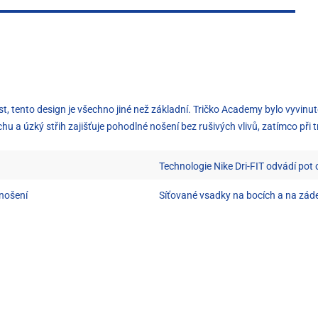
tento design je všechno jiné než základní. Tričko Academy bylo vyvinuto p
hu a úzký střih zajišťuje pohodlné nošení bez rušivých vlivů, zatímco při
Technologie Nike Dri-FIT odvádí pot
 nošení
Síťované vsadky na bocích a na zádec