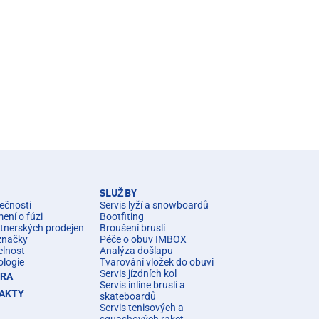
SLUŽBY
ečnosti
Servis lyží a snowboardů
ní o fúzi
Bootfiting
rtnerských prodejen
Broušení bruslí
značky
Péče o obuv IMBOX
elnost
Analýza došlapu
ologie
Tvarování vložek do obuvi
Servis jízdních kol
ÉRA
Servis inline bruslí a
AKTY
skateboardů
Servis tenisových a