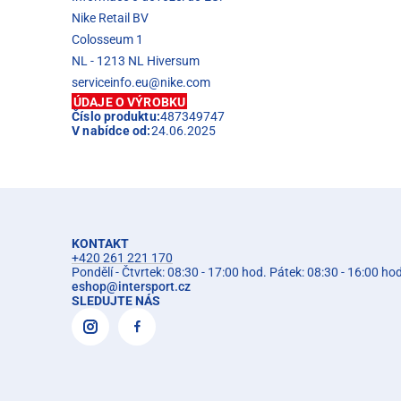
Nike Retail BV
Colosseum 1
NL - 1213 NL Hiversum
serviceinfo.eu@nike.com
ÚDAJE O VÝROBKU
Číslo produktu:
487349747
V nabídce od:
24.06.2025
KONTAKT
+420 261 221 170
Pondělí - Čtvrtek: 08:30 - 17:00 hod. Pátek: 08:30 - 16:00 ho
eshop
@
intersport.cz
SLEDUJTE NÁS