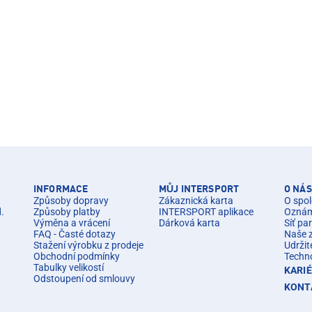
INFORMACE
MŮJ INTERSPORT
O NÁS
Způsoby dopravy
Zákaznická karta
O spol
d.
Způsoby platby
INTERSPORT aplikace
Oznáme
Výměna a vrácení
Dárková karta
Síť pa
FAQ - Časté dotazy
Naše 
Stažení výrobku z prodeje
Udržit
Obchodní podmínky
Techn
Tabulky velikostí
KARI
Odstoupení od smlouvy
KONT