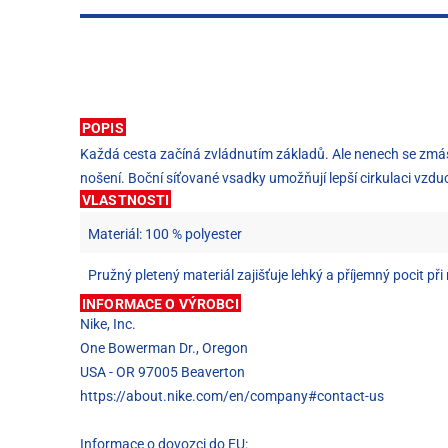
POPIS
Každá cesta začíná zvládnutím základů. Ale nenech se zmást, 
nošení. Boční síťované vsadky umožňují lepší cirkulaci vzduc
VLASTNOSTI
Materiál: 100 % polyester
Pružný pletený materiál zajišťuje lehký a příjemný pocit při
INFORMACE O VÝROBCI
Nike, Inc.
One Bowerman Dr., Oregon
USA - OR 97005 Beaverton
https://about.nike.com/en/company#contact-us
Informace o dovozci do EU: