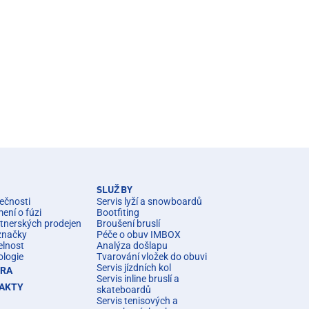
SLUŽBY
ečnosti
Servis lyží a snowboardů
ní o fúzi
Bootfiting
rtnerských prodejen
Broušení bruslí
značky
Péče o obuv IMBOX
elnost
Analýza došlapu
ologie
Tvarování vložek do obuvi
Servis jízdních kol
ÉRA
Servis inline bruslí a
AKTY
skateboardů
Servis tenisových a