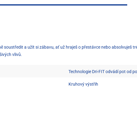
oustředit a užít si zábavu, ať už hraješ o přestávce nebo absolvuješ tré
šivých vlivů.
Technologie Dri-FIT odvádí pot od p
Kruhový výstřih