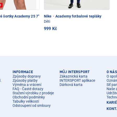
0
é šortky Academy 25 7"
Nike
·
Academy fotbalové tepláky
Děti
999 Kč
INFORMACE
MŮJ INTERSPORT
O NÁS
Způsoby dopravy
Zákaznická karta
O spol
d.
Způsoby platby
INTERSPORT aplikace
Oznáme
Výměna a vrácení
Dárková karta
Síť pa
FAQ - Časté dotazy
Naše 
Stažení výrobku z prodeje
Udržit
Obchodní podmínky
Techn
Tabulky velikostí
KARI
Odstoupení od smlouvy
KONT