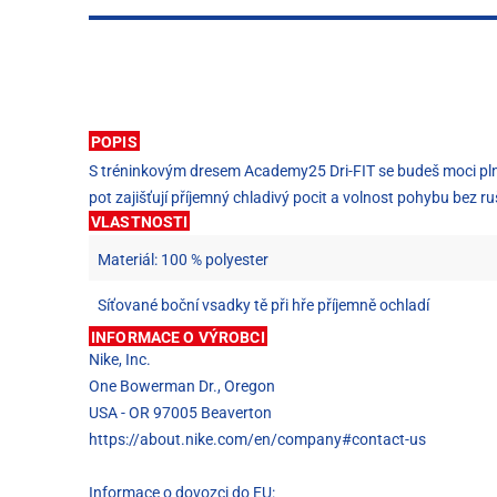
POPIS
S tréninkovým dresem Academy25 Dri-FIT se budeš moci plně s
pot zajišťují příjemný chladivý pocit a volnost pohybu bez ru
VLASTNOSTI
Materiál: 100 % polyester
Síťované boční vsadky tě při hře příjemně ochladí
INFORMACE O VÝROBCI
Nike, Inc.
One Bowerman Dr., Oregon
USA - OR 97005 Beaverton
https://about.nike.com/en/company#contact-us
Informace o dovozci do EU: