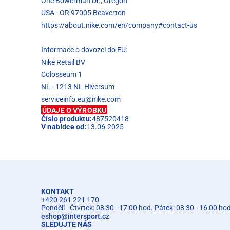
One Bowerman Dr., Oregon
USA - OR 97005 Beaverton
https://about.nike.com/en/company#contact-us
Informace o dovozci do EU:
Nike Retail BV
Colosseum 1
NL - 1213 NL Hiversum
serviceinfo.eu@nike.com
ÚDAJE O VÝROBKU
Číslo produktu:
487520418
V nabídce od:
13.06.2025
KONTAKT
+420 261 221 170
Pondělí - Čtvrtek: 08:30 - 17:00 hod. Pátek: 08:30 - 16:00 ho
eshop
@
intersport.cz
SLEDUJTE NÁS