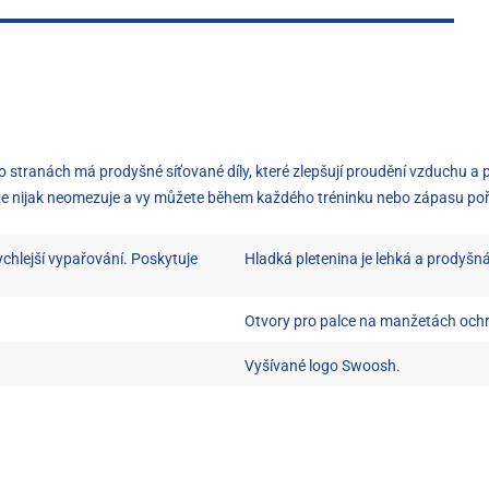
o stranách má prodyšné síťované díly, které zlepšují proudění vzduchu a př
takže nijak neomezuje a vy můžete během každého tréninku nebo zápasu po
ychlejší vypařování. Poskytuje
Hladká pletenina je lehká a prodyšná
Otvory pro palce na manžetách ochrá
Vyšívané logo Swoosh.