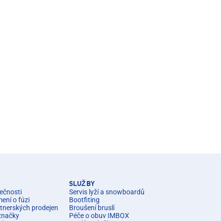
SLUŽBY
ečnosti
Servis lyží a snowboardů
ní o fúzi
Bootfiting
rtnerských prodejen
Broušení bruslí
značky
Péče o obuv IMBOX