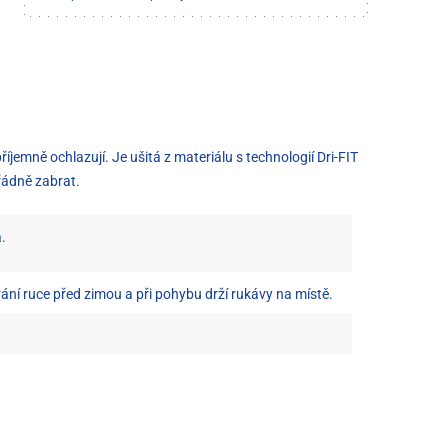
íjemně ochlazují. Je ušitá z materiálu s technologií Dri-FIT
řádně zabrat.
.
ní ruce před zimou a při pohybu drží rukávy na místě.