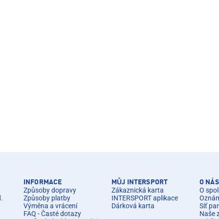
INFORMACE
MŮJ INTERSPORT
O NÁS
Způsoby dopravy
Zákaznická karta
O spol
d.
Způsoby platby
INTERSPORT aplikace
Oznáme
Výměna a vrácení
Dárková karta
Síť pa
FAQ - Časté dotazy
Naše 