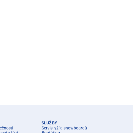
SLUŽBY
ečnosti
Servis lyží a snowboardů
ní o fúzi
Bootfiting