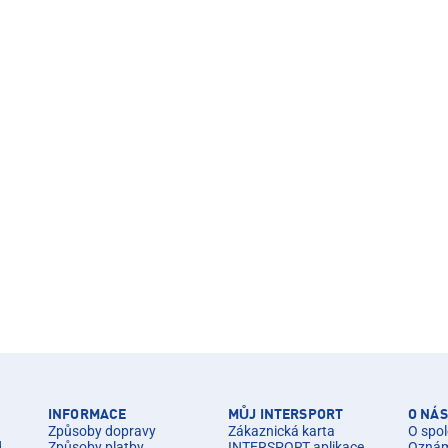
INFORMACE
MŮJ INTERSPORT
O NÁS
Způsoby dopravy
Zákaznická karta
O spol
d.
Způsoby platby
INTERSPORT aplikace
Oznáme