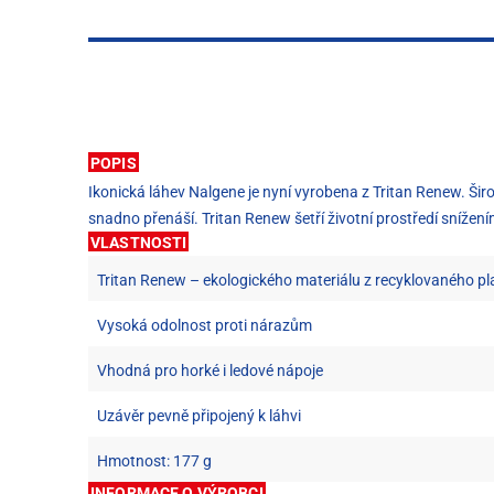
POPIS
Ikonická láhev Nalgene je nyní vyrobena z Tritan Renew. Širok
snadno přenáší. Tritan Renew šetří životní prostředí sníže
VLASTNOSTI
Tritan Renew – ekologického materiálu z recyklovaného pl
Vysoká odolnost proti nárazům
Vhodná pro horké i ledové nápoje
Uzávěr pevně připojený k láhvi
Hmotnost: 177 g
INFORMACE O VÝROBCI