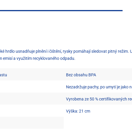
é hrdlo usnadňuje plnění i čištění, rysky pomáhají sledovat pitný režim. Uz
ním emisí a využitím recyklovaného odpadu.
astu
Bez obsahu BPA
Nezadržuje pachy, po umytí je jako 
Vyrobena ze 50 % certifikovaných r
Výška: 21 cm