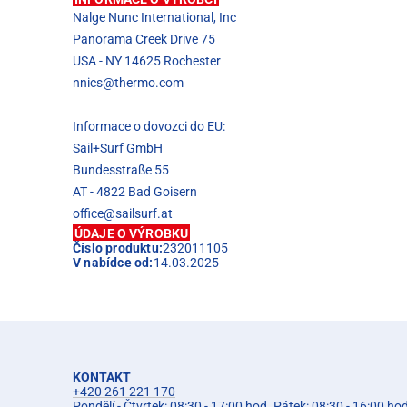
Nalge Nunc International, Inc
Panorama Creek Drive 75
USA - NY 14625 Rochester
nnics@thermo.com
Informace o dovozci do EU:
Sail+Surf GmbH
Bundesstraße 55
AT - 4822 Bad Goisern
office@sailsurf.at
ÚDAJE O VÝROBKU
Číslo produktu:
232011105
V nabídce od:
14.03.2025
KONTAKT
+420 261 221 170
Pondělí - Čtvrtek: 08:30 - 17:00 hod. Pátek: 08:30 - 16:00 ho