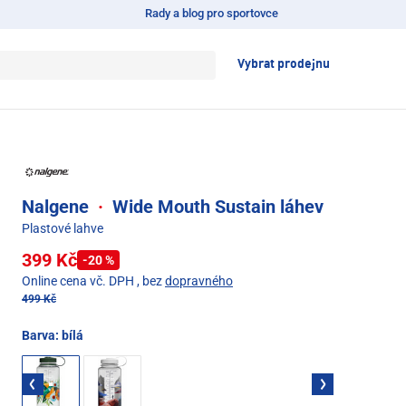
Rady a blog pro sportovce
Vybrat prodejnu
Nalgene
·
Wide Mouth Sustain láhev
Plastové lahve
399 Kč
-20 %
Online cena vč. DPH
, bez
dopravného
499 Kč
Barva:
bílá