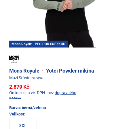
Mons Royale - PEC POD SNĚŽKOU
Mons Royale
·
Yotei Powder mikina
Muži Střední vrstva
2.879 Kč
Online cena vč. DPH
, bez
dopravného
3.599 Kč
Barva:
černá/zelená
Velikost:
XXL