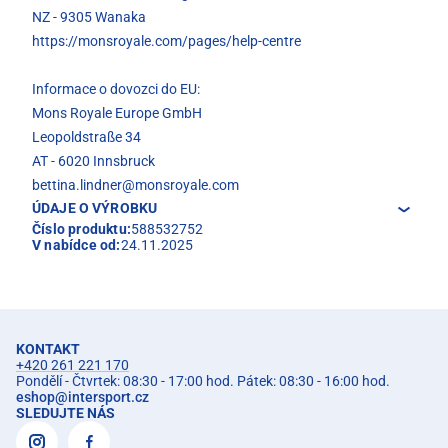
NZ - 9305 Wanaka
https://monsroyale.com/pages/help-centre
Informace o dovozci do EU:
Mons Royale Europe GmbH
Leopoldstraße 34
AT - 6020 Innsbruck
bettina.lindner@monsroyale.com
ÚDAJE O VÝROBKU
Číslo produktu:
588532752
V nabídce od:
24.11.2025
KONTAKT
+420 261 221 170
Pondělí - Čtvrtek: 08:30 - 17:00 hod. Pátek: 08:30 - 16:00 hod.
eshop
@
intersport.cz
SLEDUJTE NÁS