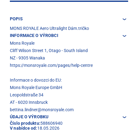
POPIS
MONS ROYALE Aero Ultralight Dám.tričko
INFORMACE O VÝROBCI
Mons Royale
Cliff Wilson Street 1, Otago - South Island
NZ - 9305 Wanaka
https://monsroyale.com/pages/help-centre
Informace o dovozci do EU:
Mons Royale Europe GmbH
Leopoldstraße 34
AT - 6020 Innsbruck
bettina.lindner@monsroyale.com
ÚDAJE O VÝROBKU
Číslo produktu:
588606940
V nabídce od:
18.05.2026