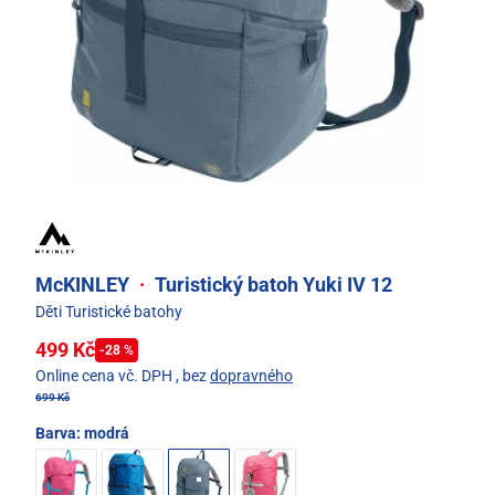
McKINLEY
·
Turistický batoh Yuki IV 12
Děti Turistické batohy
499 Kč
-28 %
Online cena vč. DPH
, bez
dopravného
699 Kč
Barva:
modrá