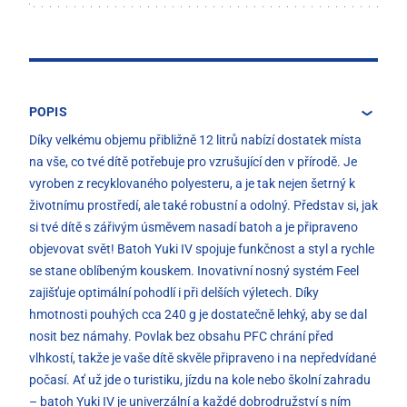
POPIS
Díky velkému objemu přibližně 12 litrů nabízí dostatek místa
na vše, co tvé dítě potřebuje pro vzrušující den v přírodě. Je
vyroben z recyklovaného polyesteru, a je tak nejen šetrný k
životnímu prostředí, ale také robustní a odolný. Představ si, jak
si tvé dítě s zářivým úsměvem nasadí batoh a je připraveno
objevovat svět! Batoh Yuki IV spojuje funkčnost a styl a rychle
se stane oblíbeným kouskem. Inovativní nosný systém Feel
zajišťuje optimální pohodlí i při delších výletech. Díky
hmotnosti pouhých cca 240 g je dostatečně lehký, aby se dal
nosit bez námahy. Povlak bez obsahu PFC chrání před
vlhkostí, takže je vaše dítě skvěle připraveno i na nepředvídané
počasí. Ať už jde o turistiku, jízdu na kole nebo školní zahradu
– batoh Yuki IV je univerzální a každé dobrodružství s ním