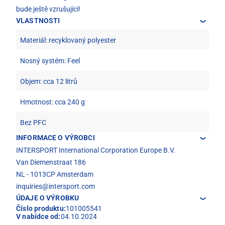
bude ještě vzrušující!
VLASTNOSTI
Materiál: recyklovaný polyester
Nosný systém: Feel
Objem: cca 12 litrů
Hmotnost: cca 240 g
Bez PFC
INFORMACE O VÝROBCI
INTERSPORT International Corporation Europe B.V.
Van Diemenstraat 186
NL - 1013CP Amsterdam
inquiries@intersport.com
ÚDAJE O VÝROBKU
Číslo produktu:
101005541
V nabídce od:
04.10.2024