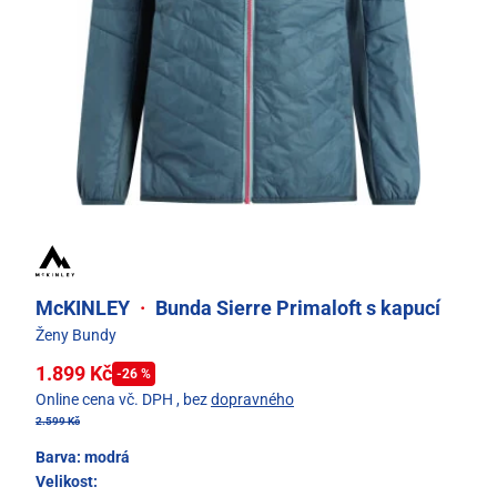
McKINLEY
·
Bunda Sierre Primaloft s kapucí
Ženy Bundy
1.899 Kč
-26 %
Online cena vč. DPH
, bez
dopravného
2.599 Kč
Barva:
modrá
Velikost: