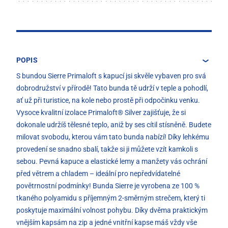
POPIS
S bundou Sierre Primaloft s kapucí jsi skvěle vybaven pro svá
dobrodružství v přírodě! Tato bunda tě udrží v teple a pohodlí,
ať už při turistice, na kole nebo prostě při odpočinku venku.
Vysoce kvalitní izolace Primaloft® Silver zajišťuje, že si
dokonale udržíš tělesné teplo, aniž by ses cítil stísněně. Budete
milovat svobodu, kterou vám tato bunda nabízí! Díky lehkému
provedení se snadno sbalí, takže si ji můžete vzít kamkoli s
sebou. Pevná kapuce a elastické lemy a manžety vás ochrání
před větrem a chladem – ideální pro nepředvídatelné
povětrnostní podmínky! Bunda Sierre je vyrobena ze 100 %
tkaného polyamidu s příjemným 2-směrným strečem, který ti
poskytuje maximální volnost pohybu. Díky dvěma praktickým
vnějším kapsám na zip a jedné vnitřní kapse máš vždy vše