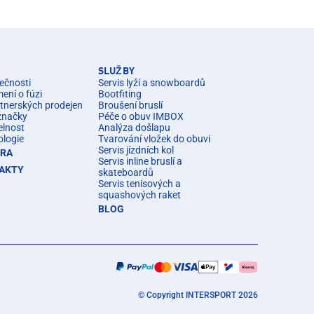
SLUŽBY
ečnosti
Servis lyží a snowboardů
ní o fúzi
Bootfiting
rtnerských prodejen
Broušení bruslí
značky
Péče o obuv IMBOX
elnost
Analýza došlapu
ologie
Tvarování vložek do obuvi
Servis jízdních kol
ÉRA
Servis inline bruslí a
AKTY
skateboardů
Servis tenisových a
squashových raket
BLOG
© Copyright INTERSPORT 2026