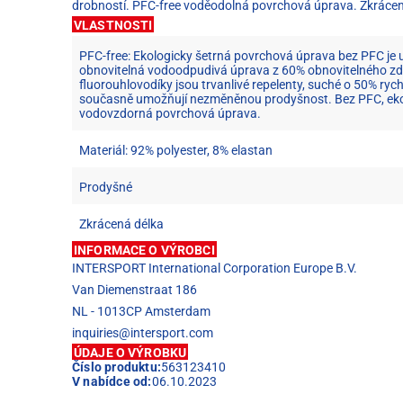
drobností. PFC-free voděodolná povrchová úprava. Zkrácen
VLASTNOSTI
PFC-free: Ekologicky šetrná povrchová úprava bez PFC je u
obnovitelná vodoodpudivá úprava z 60% obnovitelného zd
fluorouhlovodíky jsou trvanlivé repelenty, suché o 50% rych
současně umožňují nezměněnou prodyšnost. Bez PFC, ekol
vodovzdorná povrchová úprava.
Materiál: 92% polyester, 8% elastan
Prodyšné
Zkrácená délka
INFORMACE O VÝROBCI
INTERSPORT International Corporation Europe B.V.
Van Diemenstraat 186
NL - 1013CP Amsterdam
inquiries@intersport.com
ÚDAJE O VÝROBKU
Číslo produktu:
563123410
V nabídce od:
06.10.2023