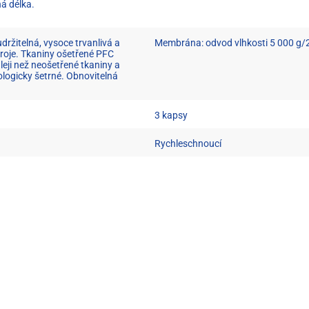
á délka.
držitelná, vysoce trvanlivá a
Membrána: odvod vlhkosti 5 000 g/
roje. Tkaniny ošetřené PFC
leji než neošetřené tkaniny a
ogicky šetrné. Obnovitelná
3 kapsy
Rychleschnoucí