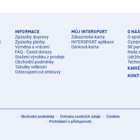
INFORMACE
MŮJ INTERSPORT
O NÁS
Způsoby dopravy
Zákaznická karta
O spol
d.
Způsoby platby
INTERSPORT aplikace
Oznáme
Výměna a vrácení
Dárková karta
Síť pa
FAQ - Časté dotazy
Naše 
Stažení výrobku z prodeje
Udržit
Obchodní podmínky
Techn
Tabulky velikostí
KARI
Odstoupení od smlouvy
KONT
Obchodní podmínky
Ochrana osobních údajů
Cookies
Prohlášení o přístupnosti