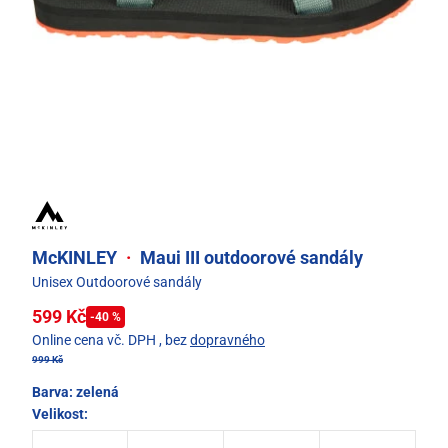
McKINLEY
·
Maui III outdoorové sandály
Unisex Outdoorové sandály
599 Kč
-40 %
Online cena vč. DPH
, bez
dopravného
999 Kč
Barva:
zelená
Velikost: