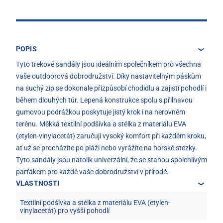
POPIS
Tyto trekové sandály jsou ideálním společníkem pro všechna
vaše outdoorová dobrodružství. Díky nastavitelným páskům
na suchý zip se dokonale přizpůsobí chodidlu a zajistí pohodlí i
během dlouhých túr. Lepená konstrukce spolu s přilnavou
gumovou podrážkou poskytuje jistý krok i na nerovném
terénu. Měkká textilní podšívka a stélka z materiálu EVA
(etylen-vinylacetát) zaručují vysoký komfort při každém kroku,
ať už se procházíte po pláži nebo vyrážíte na horské stezky.
Tyto sandály jsou natolik univerzální, že se stanou spolehlivým
parťákem pro každé vaše dobrodružství v přírodě.
VLASTNOSTI
Textilní podšívka a stélka z materiálu EVA (etylen-
vinylacetát) pro vyšší pohodlí