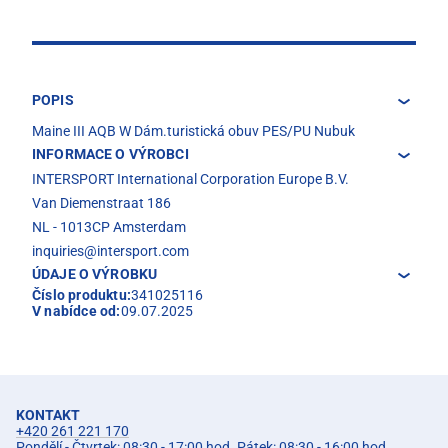
POPIS
Maine III AQB W Dám.turistická obuv PES/PU Nubuk
INFORMACE O VÝROBCI
INTERSPORT International Corporation Europe B.V.
Van Diemenstraat 186
NL - 1013CP Amsterdam
inquiries@intersport.com
ÚDAJE O VÝROBKU
Číslo produktu:
341025116
V nabídce od:
09.07.2025
KONTAKT
+420 261 221 170
Pondělí - Čtvrtek: 08:30 - 17:00 hod. Pátek: 08:30 - 16:00 hod.