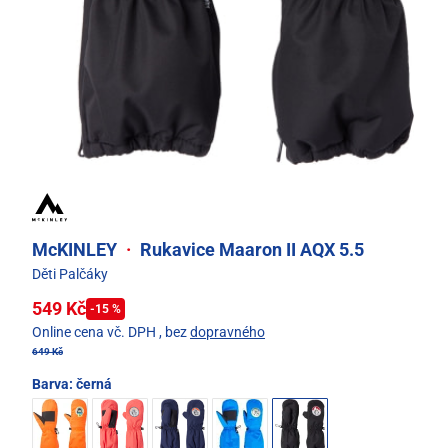
McKINLEY
·
Rukavice Maaron II AQX 5.5
Děti Palčáky
549 Kč
-15 %
Online cena vč. DPH
, bez
dopravného
649 Kč
Barva:
černá