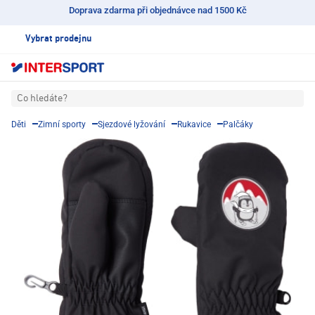
Doprava zdarma při objednávce nad 1500 Kč
Vybrat prodejnu
Co hledáte?
Děti
Zimní sporty
Sjezdové lyžování
Rukavice
Palčáky