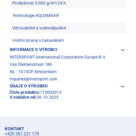
Prodyšnost 5 000 g/m²/24 h
Technologie AQUAMAX®
Větruodolné a vodoodpudivé
Vnitřní strana s čalouněním
INFORMACE O VÝROBCI
INTERSPORT International Corporation Europe B.V.
Van Diemenstraat 186
NL - 1013CP Amsterdam
inquiries@intersport.com
ÚDAJE O VÝROBKU
Číslo produktu:
713003013
V nabídce od:
06.10.2023
KONTAKT
+420 261 221 170