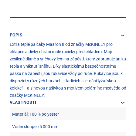
POPIS
Extra teplé palčáky Maaron II od značky McKINLEY pro
chlapce a dívky chrání malé ručičky před chladem. Mají
zesílené dlaně a sněhový lem na zápěstí, který zabraňuje úniku
tepla a vniknutí sněhu. Díky elastickému bezpečnostnímu
pásku na zápěstí jsou rukavice vždy po ruce. Rukavice jsou k
dispozici v různých barvách – ladících s letošní lyžařskou
kolekcí – a s novou nášivkou s motivem polárního medvěda od
značky McKINLEY.
VLASTNOSTI
Materiál: 100 % polyester
Vodní sloupec 5 000 mm