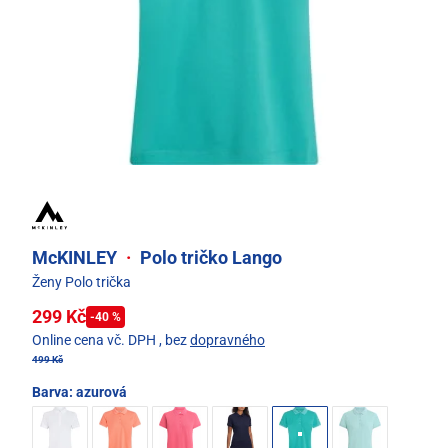
McKINLEY
·
Polo tričko Lango
Ženy Polo trička
299 Kč
-40 %
Online cena vč. DPH
, bez
dopravného
499 Kč
Barva:
azurová