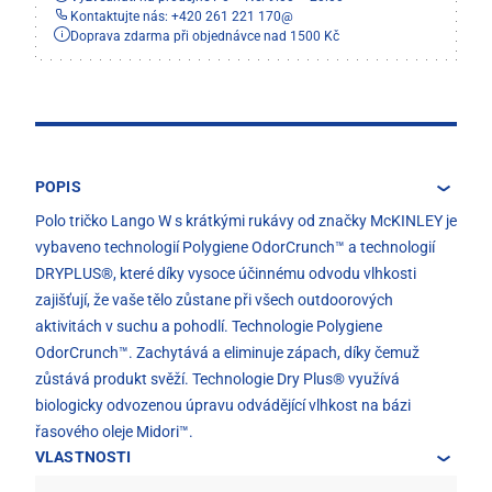
Kontaktujte nás: +420 261 221 170
@
Doprava zdarma při objednávce nad 1500 Kč
POPIS
Polo tričko Lango W s krátkými rukávy od značky McKINLEY je
vybaveno technologií Polygiene OdorCrunch™ a technologií
DRYPLUS®, které díky vysoce účinnému odvodu vlhkosti
zajišťují, že vaše tělo zůstane při všech outdoorových
aktivitách v suchu a pohodlí. Technologie Polygiene
OdorCrunch™. Zachytává a eliminuje zápach, díky čemuž
zůstává produkt svěží. Technologie Dry Plus® využívá
biologicky odvozenou úpravu odvádějící vlhkost na bázi
řasového oleje Midori™.
VLASTNOSTI