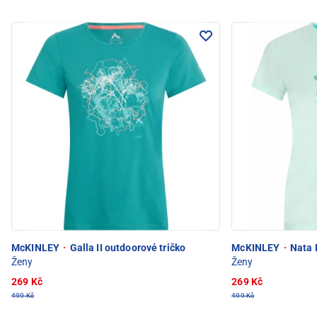
McKINLEY
·
Galla II outdoorové tričko
McKINLEY
·
Nata I
Ženy
Ženy
269 Kč
269 Kč
499 Kč
499 Kč