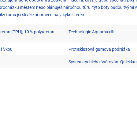
procházku městem nebo plánuješ náročnou túru, tyto boty budou tvými vě
y tomu jsi skvěle připraven na jakýkoli terén.
uretan (TPU), 10 % polyuretan
Technologie Aquamax®
dšívkou
Protiskluzová gumová podrážka
Systém rychlého šněrování Quicklac