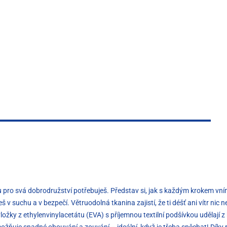
rou pro svá dobrodružství potřebuješ. Představ si, jak s každým krokem vn
 suchu a v bezpečí. Větruodolná tkanina zajistí, že ti déšť ani vítr nic 
žky z ethylenvinylacetátu (EVA) s příjemnou textilní podšívkou udělají z
možňuje snadné obouvání a zouvání – ideální, když je třeba spěchat! Dík