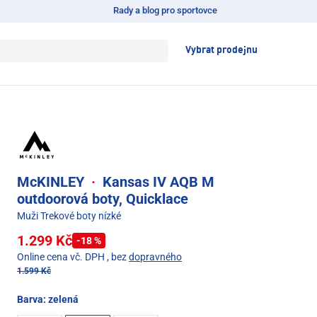
Rady a blog pro sportovce
Vybrat prodejnu
McKINLEY
·
Kansas IV AQB M
outdoorová boty, Quicklace
Muži Trekové boty nízké
1.299 Kč
-18 %
Online cena vč. DPH
, bez
dopravného
1.599 Kč
Barva:
zelená