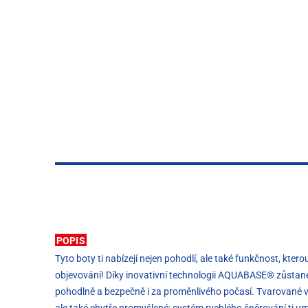
POPIS
Tyto boty ti nabízejí nejen pohodlí, ale také funkčnost, kte
objevování! Díky inovativní technologii AQUABASE® zůstaneš v
pohodlně a bezpečně i za proměnlivého počasí. Tvarované vlo
ale také chytře promyšlené: systém rychlého šněrování ti u