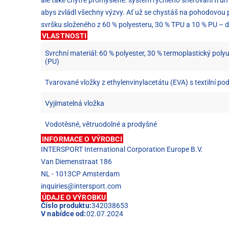
abys zvládl všechny výzvy. Ať už se chystáš na pohodovou 
svršku složeného z 60 % polyesteru, 30 % TPU a 10 % PU – dík
VLASTNOSTI
Svrchní materiál: 60 % polyester, 30 % termoplastický poly
(PU)
Tvarované vložky z ethylenvinylacetátu (EVA) s textilní po
Vyjímatelná vložka
Vodotěsné, větruodolné a prodyšné
INFORMACE O VÝROBCI
INTERSPORT International Corporation Europe B.V.
Van Diemenstraat 186
NL - 1013CP Amsterdam
inquiries@intersport.com
ÚDAJE O VÝROBKU
Číslo produktu:
342038653
V nabídce od:
02.07.2024