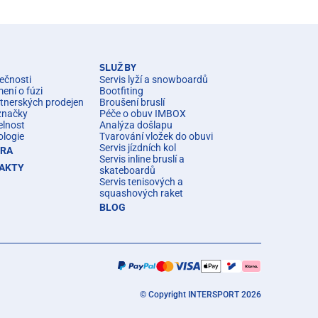
SLUŽBY
ečnosti
Servis lyží a snowboardů
ní o fúzi
Bootfiting
rtnerských prodejen
Broušení bruslí
značky
Péče o obuv IMBOX
elnost
Analýza došlapu
ologie
Tvarování vložek do obuvi
Servis jízdních kol
ÉRA
Servis inline bruslí a
AKTY
skateboardů
Servis tenisových a
squashových raket
BLOG
© Copyright INTERSPORT 2026