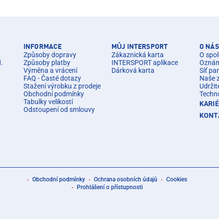
INFORMACE
MŮJ INTERSPORT
O NÁS
Způsoby dopravy
Zákaznická karta
O spol
d.
Způsoby platby
INTERSPORT aplikace
Oznáme
Výměna a vrácení
Dárková karta
Síť pa
FAQ - Časté dotazy
Naše 
Stažení výrobku z prodeje
Udržit
Obchodní podmínky
Techn
Tabulky velikostí
KARI
Odstoupení od smlouvy
KONT
Obchodní podmínky
Ochrana osobních údajů
Cookies
Prohlášení o přístupnosti