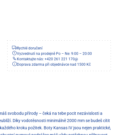
Rychlé doručení
Vyzvednutí na prodejně Po – Ne: 9:00 – 20:00
Kontaktujte nás: +420 261 221 170
@
Doprava zdarma při objednávce nad 1500 Kč
ímáš svobodu přírody – čeká na tebe pocit nezávislosti a
neublíží. Díky vodotěsnosti minimálně 2000 mm se budeš cítit
 každého kroku požitek. Boty Kansas IV jsou nejen praktické,
y robustní gumové podrážce máš vždy potřebnou přilnavost,