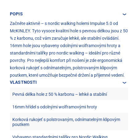
POPIS
Začněte aktivně – s nordic walking holemi Impulse 5.0 od
McKINLEY. Tyto vysoce kvalitní hole s pevnou délkou jsou z 50
% z karbonu, což vám zaručuje lehké, ale stabilní ovládání.
16mm hole jsou vybaveny odolnými wolframovými hroty a
standardními talířky pro nordic walking – ideální pro různé
povrchy. Pro nejlepší komfort při nošení je zde ergonomická
korková rukojeť s odnímatelným, polstrovaným klipovým
poutkem, které umožňuje bezpečné držení a příjemné vedení.
VLASTNOSTI
Pevná délka hole z 50 % karbonu – lehké a stabilní
16mm hřídel s odolnými wolframovými hroty
Korková rukojeť s polstrovaným, odnímatelným klipovým
poutkem
Vybaveno standardními talířky pro Nordic Walking