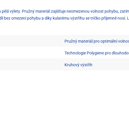
y a pěší výlety. Pružný materiál zajišťuje neomezenou volnost pohybu, zat
lí bez omezení pohybu a díky kulatému výstřihu se tričko příjemně nosí. L
Pružný materiál pro optimální voln
Technologie Polygiene pro dlouhod
Kruhový výstřih