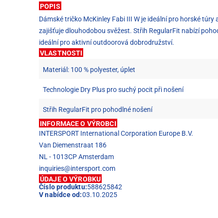
POPIS
Dámské tričko McKinley Fabi III W je ideální pro horské túr
zajišťuje dlouhodobou svěžest. Střih RegularFit nabízí pohod
ideální pro aktivní outdoorová dobrodružství.
VLASTNOSTI
Materiál: 100 % polyester, úplet
Technologie Dry Plus pro suchý pocit při nošení
Střih RegularFit pro pohodlné nošení
INFORMACE O VÝROBCI
INTERSPORT International Corporation Europe B.V.
Van Diemenstraat 186
NL - 1013CP Amsterdam
inquiries@intersport.com
ÚDAJE O VÝROBKU
Číslo produktu:
588625842
V nabídce od:
03.10.2025