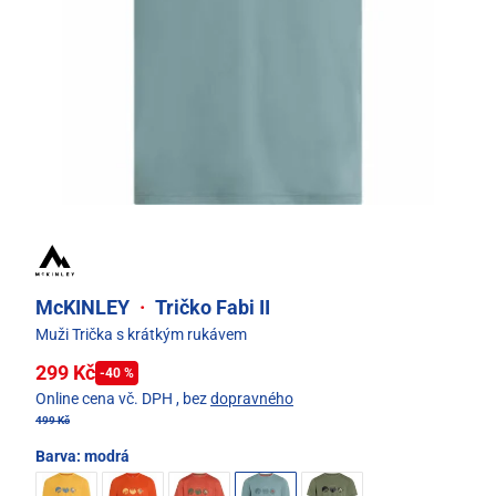
McKINLEY
·
Tričko Fabi II
Muži Trička s krátkým rukávem
299 Kč
-40 %
Online cena vč. DPH
, bez
dopravného
499 Kč
Barva:
modrá