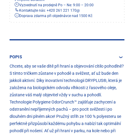
Vyzvednutí na prodejně Po – Ne: 9:00 – 20:00
Kontaktujte nás: +420 261 221 170
@
Doprava zdarma při objednávce nad 1500 Kč
POPIS
Chcete, aby se vaše dítě při hraní a objevování cítilo pohodlně?
S tímto tričkem zůstane v pohodě a svěžest, ať už bude den
jakkoli aktivní. Díky inovativní technologii DRYPLUS®, která je
založena na biologickém odvodu vlhkosti z řasového oleje,
zůstane váš malý objevitel vždy v suchu a pohodlí.
Technologie Polygiene OdorCrunch™ zajišťuje zachycení a
odstranění nepříjemných pachů – pro pocit svěžesti i po
dlouhém dni plném akce! Pružný střih ze 100 % polyesteru se
perfektně přizpůsobí každému pohybu a nabízí tak optimální
pohodlí při nošení. Ať už při hraní v parku, na kole nebo při