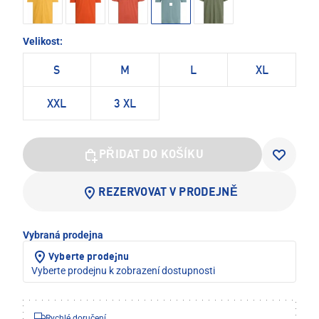
Velikost:
S
M
L
XL
XXL
3 XL
PŘIDAT DO KOŠÍKU
REZERVOVAT V PRODEJNĚ
Vybraná prodejna
Vyberte prodejnu
Vyberte prodejnu k zobrazení dostupnosti
Rychlé doručení