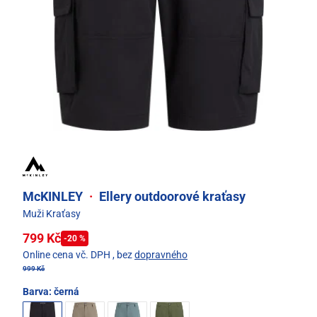
McKINLEY
·
Ellery outdoorové kraťasy
Muži Kraťasy
799 Kč
-20 %
Online cena vč. DPH
, bez
dopravného
999 Kč
Barva:
černá