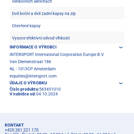
venkovních aktivitách
Dvě boční a dvě zadní kapsy na zip
Otevřené kapsy
Vysoce efektivní odvod vlhkosti
INFORMACE O VÝROBCI
INTERSPORT International Corporation Europe B.V.
Van Diemenstraat 186
NL - 1013CP Amsterdam
inquiries@intersport.com
ÚDAJE O VÝROBKU
Číslo produktu:
563451010
V nabídce od:
04.10.2024
KONTAKT
+420 261 221 170