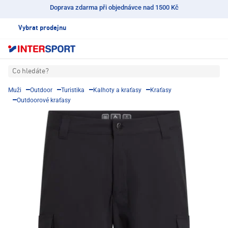
Doprava zdarma při objednávce nad 1500 Kč
Vybrat prodejnu
Co hledáte?
Muži
Outdoor
Turistika
Kalhoty a kraťasy
Kraťasy
Outdoorové kraťasy