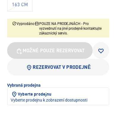
163 CM
Vyprodáno
POUZE NA PRODEJNÁCH - Pro
vyzvednutí na jiné prodejně kontaktujte
zákaznický servis.
MOŽNÉ POUZE REZERVOVAT
REZERVOVAT V PRODEJNĚ
Vybraná prodejna
Vyberte prodejnu
Vyberte prodejnu k zobrazení dostupnosti