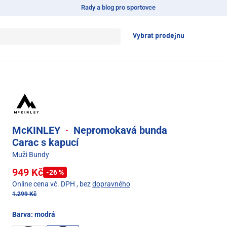
Rady a blog pro sportovce
Vybrat prodejnu
McKINLEY
·
Nepromokavá bunda
Carac s kapucí
Muži Bundy
949 Kč
-26 %
Online cena vč. DPH
, bez
dopravného
1.299 Kč
Barva:
modrá