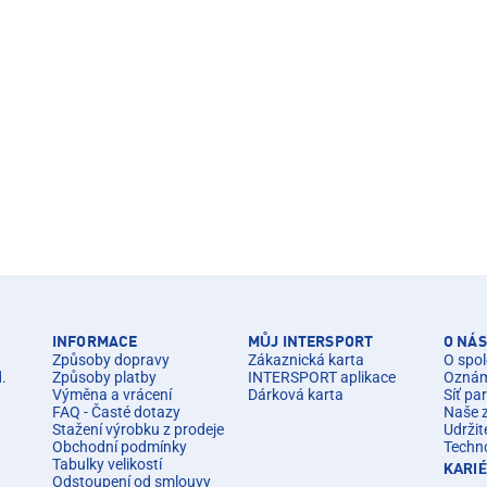
INFORMACE
MŮJ INTERSPORT
O NÁS
Způsoby dopravy
Zákaznická karta
O spol
d.
Způsoby platby
INTERSPORT aplikace
Oznáme
Výměna a vrácení
Dárková karta
Síť pa
FAQ - Časté dotazy
Naše 
Stažení výrobku z prodeje
Udržit
Obchodní podmínky
Techn
Tabulky velikostí
KARI
Odstoupení od smlouvy