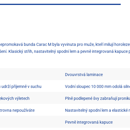
 Nepromokavá bunda Carac M byla vyvinuta pro muže, kteří milují horolez
šení. Klasický střih, nastavitelný spodní lem a pevně integrovaná kapuce 
Dvouvrstvá laminace
udrží příjemně v suchu
Vodní sloupec 10 000 mm odolá siln
rekových výletech
Plně podlepené švy zabraňují pronik
i zrovna nepoužíváte
Nastavitelný spodní lem a elastické 
Pevně integrovaná kapuce