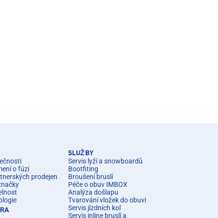
SLUŽBY
ečnosti
Servis lyží a snowboardů
ní o fúzi
Bootfiting
rtnerských prodejen
Broušení bruslí
značky
Péče o obuv IMBOX
elnost
Analýza došlapu
ologie
Tvarování vložek do obuvi
Servis jízdních kol
ÉRA
Servis inline bruslí a