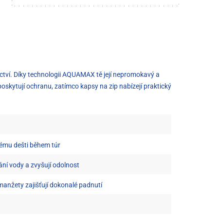
ectví. Díky technologii AQUAMAX tě její nepromokavý a
poskytují ochranu, zatímco kapsy na zip nabízejí praktický
ému dešti během túr
ání vody a zvyšují odolnost
manžety zajišťují dokonalé padnutí