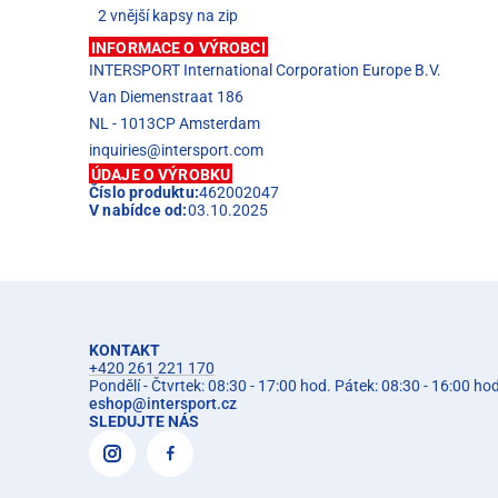
2 vnější kapsy na zip
INFORMACE O VÝROBCI
INTERSPORT International Corporation Europe B.V.
Van Diemenstraat 186
NL - 1013CP Amsterdam
inquiries@intersport.com
ÚDAJE O VÝROBKU
Číslo produktu:
462002047
V nabídce od:
03.10.2025
KONTAKT
+420 261 221 170
Pondělí - Čtvrtek: 08:30 - 17:00 hod. Pátek: 08:30 - 16:00 ho
eshop
@
intersport.cz
SLEDUJTE NÁS