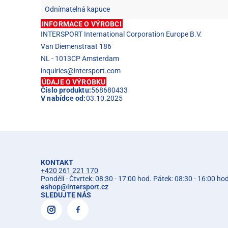
Odnímatelná kapuce
INFORMACE O VÝROBCI
INTERSPORT International Corporation Europe B.V.
Van Diemenstraat 186
NL - 1013CP Amsterdam
inquiries@intersport.com
ÚDAJE O VÝROBKU
Číslo produktu:
568680433
V nabídce od:
03.10.2025
KONTAKT
+420 261 221 170
Pondělí - Čtvrtek: 08:30 - 17:00 hod. Pátek: 08:30 - 16:00 ho
eshop
@
intersport.cz
SLEDUJTE NÁS