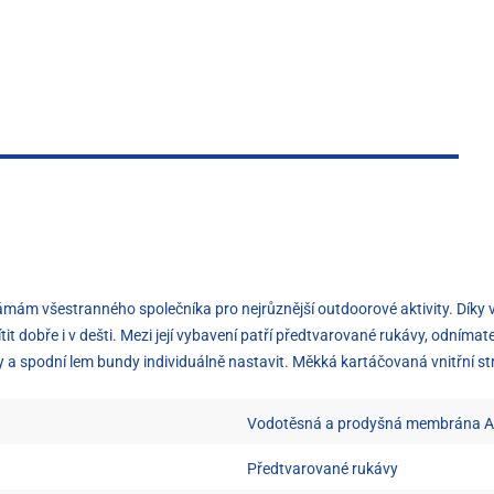
ámám všestranného společníka pro nejrůznější outdoorové aktivity. Dí
it dobře i v dešti. Mezi její vybavení patří předtvarované rukávy, odním
spodní lem bundy individuálně nastavit. Měkká kartáčovaná vnitřní stra
Vodotěsná a prodyšná membrána A
Předtvarované rukávy