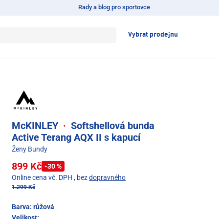
Rady a blog pro sportovce
Vybrat prodejnu
McKINLEY
·
Softshellová bunda
Active Terang AQX II s kapucí
Ženy Bundy
899 Kč
-30 %
Online cena vč. DPH
, bez
dopravného
1.299 Kč
Barva:
růžová
Velikost: