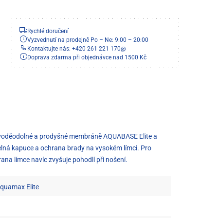
Rychlé doručení
Vyzvednutí na prodejně Po – Ne: 9:00 – 20:00
Kontaktujte nás: +420 261 221 170
@
Doprava zdarma při objednávce nad 1500 Kč
ky voděodolné a prodyšné membráně AQUABASE Elite a
atelná kapuce a ochrana brady na vysokém límci. Pro
na límce navíc zvyšuje pohodlí při nošení.
quamax Elite