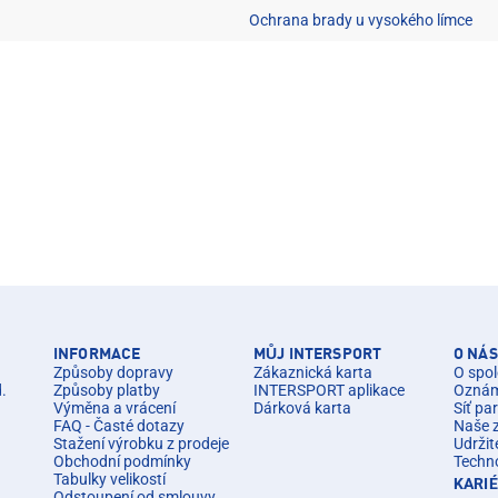
Ochrana brady u vysokého límce
INFORMACE
MŮJ INTERSPORT
O NÁS
Způsoby dopravy
Zákaznická karta
O spol
d.
Způsoby platby
INTERSPORT aplikace
Oznáme
Výměna a vrácení
Dárková karta
Síť pa
FAQ - Časté dotazy
Naše 
Stažení výrobku z prodeje
Udržit
Obchodní podmínky
Techn
Tabulky velikostí
KARI
Odstoupení od smlouvy