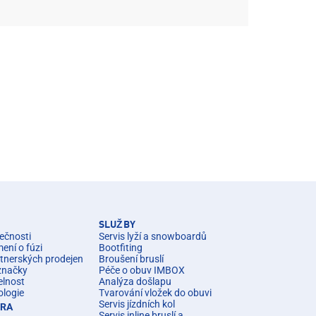
SLUŽBY
ečnosti
Servis lyží a snowboardů
ní o fúzi
Bootfiting
rtnerských prodejen
Broušení bruslí
značky
Péče o obuv IMBOX
elnost
Analýza došlapu
ologie
Tvarování vložek do obuvi
Servis jízdních kol
ÉRA
Servis inline bruslí a