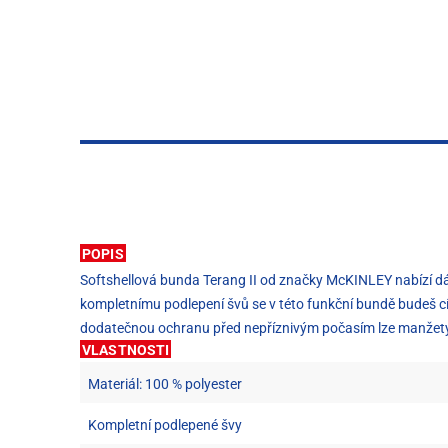
POPIS
Softshellová bunda Terang II od značky McKINLEY nabízí d
kompletnímu podlepení švů se v této funkční bundě budeš cít
dodatečnou ochranu před nepříznivým počasím lze manžety a 
VLASTNOSTI
Materiál: 100 % polyester
Kompletní podlepené švy