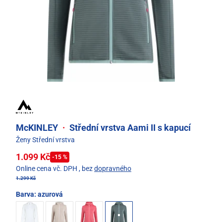
McKINLEY
·
Střední vrstva Aami II s kapucí
Ženy Střední vrstva
1.099 Kč
-15 %
Online cena vč. DPH
, bez
dopravného
1.299 Kč
Barva:
azurová