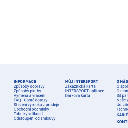
INFORMACE
MŮJ INTERSPORT
O NÁS
Způsoby dopravy
Zákaznická karta
O spol
d.
Způsoby platby
INTERSPORT aplikace
Oznáme
Výměna a vrácení
Dárková karta
Síť pa
FAQ - Časté dotazy
Naše 
Stažení výrobku z prodeje
Udržit
Obchodní podmínky
Techn
Tabulky velikostí
KARI
Odstoupení od smlouvy
KONT