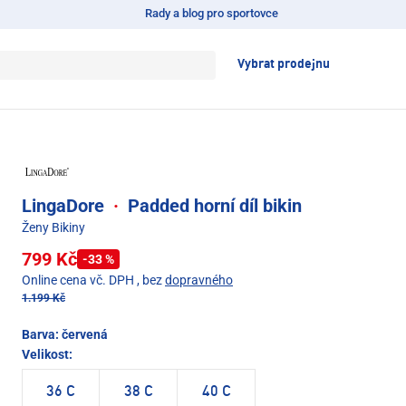
Rady a blog pro sportovce
Vybrat prodejnu
LingaDore
·
Padded horní díl bikin
Ženy Bikiny
799 Kč
-33 %
Online cena vč. DPH
, bez
dopravného
1.199 Kč
Barva:
červená
Velikost:
36 C
38 C
40 C