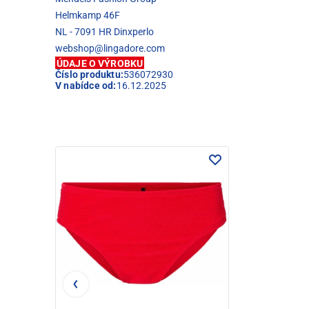
Helmkamp 46F
NL - 7091 HR Dinxperlo
webshop@lingadore.com
ÚDAJE O VÝROBKU
Číslo produktu:
536072930
V nabídce od:
16.12.2025