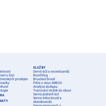
SLUŽBY
ečnosti
Servis lyží a snowboardů
ní o fúzi
Bootfiting
rtnerských prodejen
Broušení bruslí
značky
Péče o obuv IMBOX
elnost
Analýza došlapu
ologie
Tvarování vložek do obuvi
Servis jízdních kol
ÉRA
Servis inline bruslí a
AKTY
skateboardů
Servis tenisových a