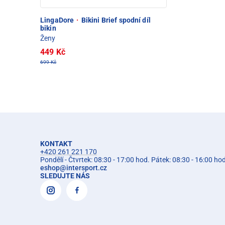
LingaDore
·
Bikini Brief spodní díl
bikin
Ženy
449 Kč
699 Kč
KONTAKT
+420 261 221 170
Pondělí - Čtvrtek: 08:30 - 17:00 hod. Pátek: 08:30 - 16:00 ho
eshop
@
intersport.cz
SLEDUJTE NÁS