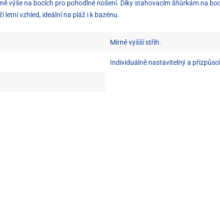
rně výše na bocích pro pohodlné nošení. Díky stahovacím šňůrkám na bocíc
 letní vzhled, ideální na pláž i k bazénu.
Mírně vyšší střih.
Individuálně nastavitelný a přizpůsob