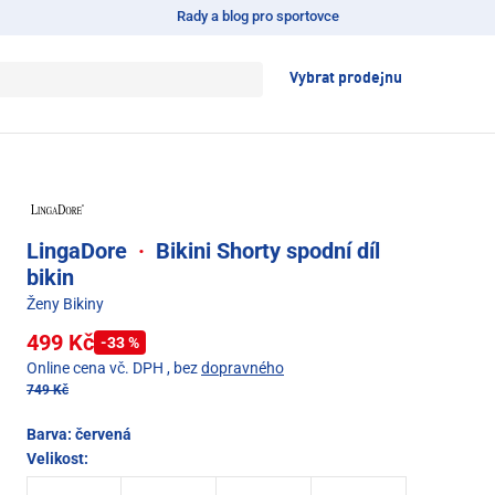
Rady a blog pro sportovce
Vybrat prodejnu
LingaDore
·
Bikini Shorty spodní díl
bikin
Ženy Bikiny
499 Kč
-33 %
Online cena vč. DPH
, bez
dopravného
749 Kč
Barva:
červená
Velikost: