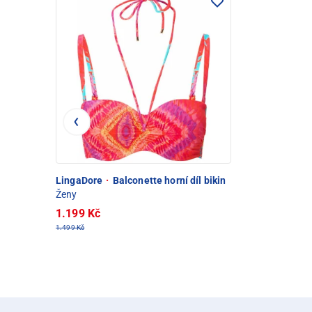
LingaDore
·
Balconette horní díl bikin
Ženy
1.199 Kč
1.499 Kč