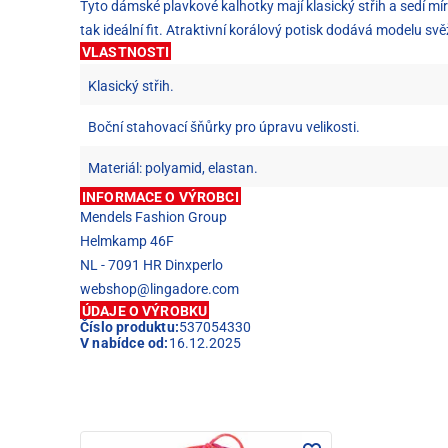
Tyto dámské plavkové kalhotky mají klasický střih a sedí mí
tak ideální fit. Atraktivní korálový potisk dodává modelu svěží
VLASTNOSTI
Klasický střih.
Boční stahovací šňůrky pro úpravu velikosti.
Materiál: polyamid, elastan.
INFORMACE O VÝROBCI
Mendels Fashion Group
Helmkamp 46F
NL - 7091 HR Dinxperlo
webshop@lingadore.com
ÚDAJE O VÝROBKU
Číslo produktu:
537054330
V nabídce od:
16.12.2025