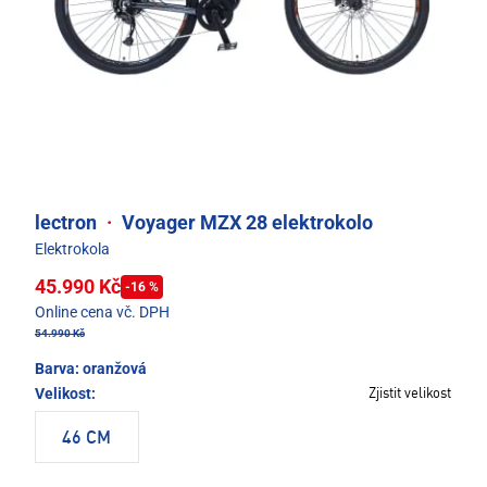
lectron
·
Voyager MZX 28 elektrokolo
Elektrokola
45.990 Kč
-16 %
Online cena vč. DPH
54.990 Kč
Barva:
oranžová
Velikost:
Zjistit velikost
46 CM