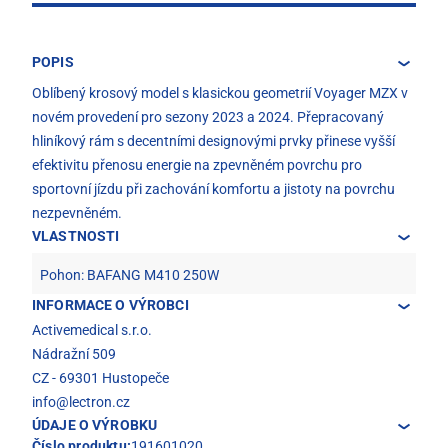
POPIS
Oblíbený krosový model s klasickou geometrií Voyager MZX v
novém provedení pro sezony 2023 a 2024. Přepracovaný
hliníkový rám s decentními designovými prvky přinese vyšší
efektivitu přenosu energie na zpevněném povrchu pro
sportovní jízdu při zachování komfortu a jistoty na povrchu
nezpevněném.
VLASTNOSTI
Pohon: BAFANG M410 250W
INFORMACE O VÝROBCI
Activemedical s.r.o.
Nádražní 509
CZ - 69301 Hustopeče
info@lectron.cz
ÚDAJE O VÝROBKU
Číslo produktu:
191601020