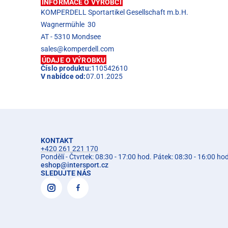
INFORMACE O VÝROBCI
KOMPERDELL Sportartikel Gesellschaft m.b.H.
Wagnermühle 30
AT - 5310 Mondsee
sales@komperdell.com
ÚDAJE O VÝROBKU
Číslo produktu:
110542610
V nabídce od:
07.01.2025
KONTAKT
+420 261 221 170
Pondělí - Čtvrtek: 08:30 - 17:00 hod. Pátek: 08:30 - 16:00 ho
eshop
@
intersport.cz
SLEDUJTE NÁS