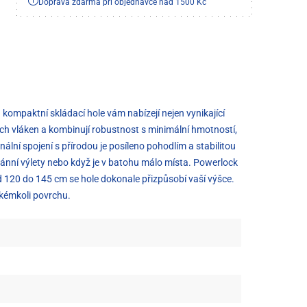
Doprava zdarma při objednávce nad 1500 Kč
kompaktní skládací hole vám nabízejí nejen vynikající
ých vláken a kombinují robustnost s minimální hmotností,
ální spojení s přírodou je posíleno pohodlím a stabilitou
tánní výlety nebo když je v batohu málo místa. Powerlock
d 120 do 145 cm se hole dokonale přizpůsobí vaší výšce.
akémkoli povrchu.