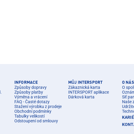
INFORMACE
MŮJ INTERSPORT
O NÁS
Způsoby dopravy
Zákaznická karta
O spol
d.
Způsoby platby
INTERSPORT aplikace
Oznáme
Výměna a vrácení
Dárková karta
Síť pa
FAQ - Časté dotazy
Naše 
Stažení výrobku z prodeje
Udržit
Obchodní podmínky
Techn
Tabulky velikostí
KARI
Odstoupení od smlouvy
KONT