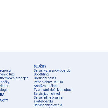
SLUŽBY
ečnosti
Servis lyží a snowboardů
ní o fúzi
Bootfiting
rtnerských prodejen
Broušení bruslí
značky
Péče o obuv IMBOX
elnost
Analýza došlapu
ologie
Tvarování vložek do obuvi
Servis jízdních kol
ÉRA
Servis inline bruslí a
AKTY
skateboardů
Servis tenisových a