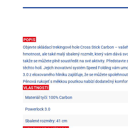
POPIS
Objevte skládací trekingové hole Cross Stick Carbon – vaše
hmotnost, ale také malý sbalený rozměr, který vám dává svob
takže se můžete plně soustředit na své aktivity. Představte 
těchto holí. Jejich inovativní systém Speed Folding vám umo
3.0 z eloxovaného hliníku zajišťuje, že se můžete spolehno
Pěnová rukojeť s měkkou poutkou nabízí dodatečný komfort a
VLASTNOSTI
Materiál tyčí: 100% Carbon
Powerlock 3.0
Sbalené rozměry: 41 cm