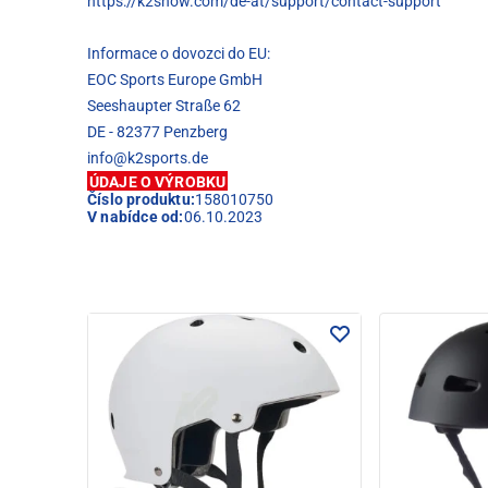
https://k2snow.com/de-at/support/contact-support
Informace o dovozci do EU:
EOC Sports Europe GmbH
Seeshaupter Straße 62
DE - 82377 Penzberg
info@k2sports.de
ÚDAJE O VÝROBKU
Číslo produktu:
158010750
V nabídce od:
06.10.2023