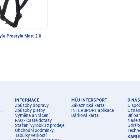
le Prostyle Matt 2.0
INFORMACE
MŮJ INTERSPORT
O NÁS
Způsoby dopravy
Zákaznická karta
O spol
d.
Způsoby platby
INTERSPORT aplikace
Oznáme
Výměna a vrácení
Dárková karta
Síť pa
FAQ - Časté dotazy
Naše 
Stažení výrobku z prodeje
Udržit
Obchodní podmínky
Techn
Tabulky velikostí
KARI