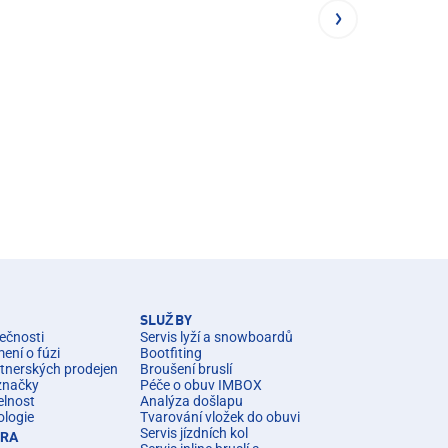
SLUŽBY
ečnosti
Servis lyží a snowboardů
ní o fúzi
Bootfiting
rtnerských prodejen
Broušení bruslí
značky
Péče o obuv IMBOX
elnost
Analýza došlapu
ologie
Tvarování vložek do obuvi
Servis jízdních kol
ÉRA