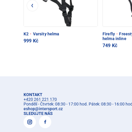
K2
·
Varsity helma
Firefly
·
Freesty
helma inline
999 Kč
749 Kč
KONTAKT
+420 261 221 170
Pondělí - Čtvrtek: 08:30 - 17:00 hod. Pátek: 08:30 - 16:00 ho
eshop
@
intersport.cz
SLEDUJTE NÁS