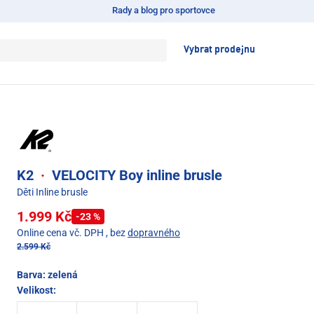
Rady a blog pro sportovce
Vybrat prodejnu
K2
·
VELOCITY Boy inline brusle
Děti Inline brusle
1.999 Kč
-23 %
Online cena vč. DPH
, bez
dopravného
2.599 Kč
Barva:
zelená
Velikost: