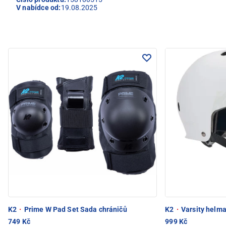
V nabídce od:
19.08.2025
K2
·
Prime W Pad Set Sada chráničů
K2
·
Varsity helm
749 Kč
999 Kč