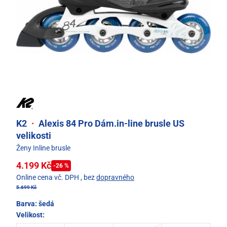
K2
·
Alexis 84 Pro Dám.in-line brusle US
velikosti
Ženy Inline brusle
4.199 Kč
-26 %
Online cena vč. DPH
, bez
dopravného
5.699 Kč
Barva:
šedá
Velikost: