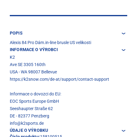
POPIS
Alexis 84 Pro Dám.in-line brusle US velikosti
INFORMACE O VÝROBCI
K2
Ave SE 3305 160th
USA - WA 98007 Bellevue
https://k2snow.com/de-at/support/contact-support
Informace o dovozci do EU:
EOC Sports Europe GmbH
Seeshaupter Straße 62
DE - 82377 Penzberg
info@k2sports.de
ÚDAJE O VÝROBKU
Číslo produktu:
158100515