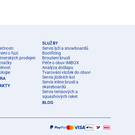
SLUŽBY
ečnosti
Servis lyží a snowboardů
ní o fúzi
Bootfiting
rtnerských prodejen
Broušení bruslí
značky
Péče o obuv IMBOX
elnost
Analýza došlapu
ologie
Tvarování vložek do obuvi
Servis jízdních kol
ÉRA
Servis inline bruslí a
AKTY
skateboardů
Servis tenisových a
squashových raket
BLOG