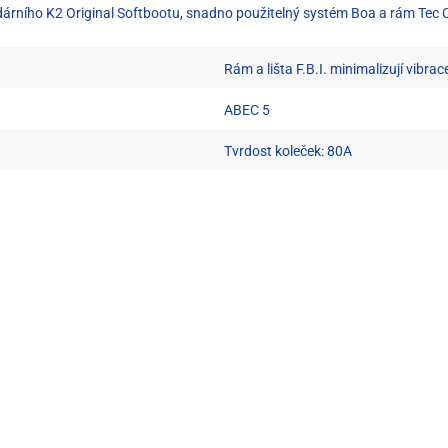
dárního K2 Original Softbootu, snadno použitelný systém Boa a rám Tec 
Rám a lišta F.B.I. minimalizují vibrace
ABEC 5
Tvrdost koleček: 80A