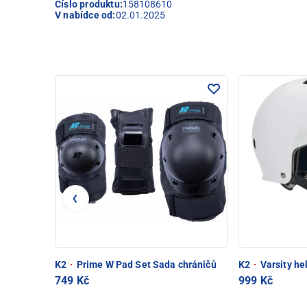
Číslo produktu:
158108610
V nabídce od:
02.01.2025
K2
·
Prime W Pad Set Sada chráničů
K2
·
Varsity h
749 Kč
999 Kč