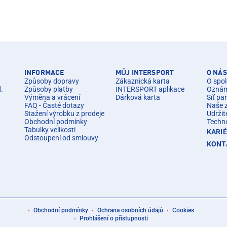
INFORMACE
MŮJ INTERSPORT
O NÁS
Způsoby dopravy
Zákaznická karta
O spol
d.
Způsoby platby
INTERSPORT aplikace
Oznáme
Výměna a vrácení
Dárková karta
Síť pa
FAQ - Časté dotazy
Naše 
Stažení výrobku z prodeje
Udržit
Obchodní podmínky
Techn
Tabulky velikostí
KARI
Odstoupení od smlouvy
KONT
Obchodní podmínky
Ochrana osobních údajů
Cookies
Prohlášení o přístupnosti