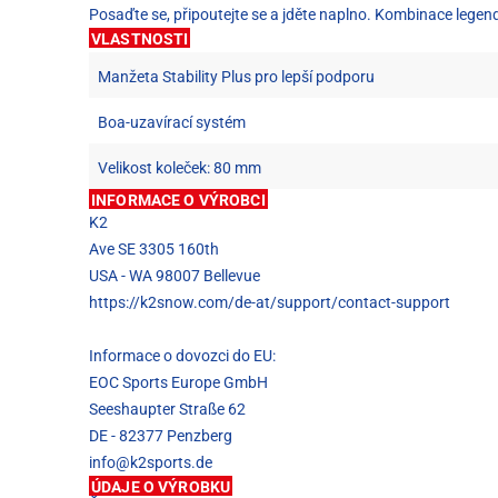
Posaďte se, připoutejte se a jděte naplno. Kombinace legen
VLASTNOSTI
Manžeta Stability Plus pro lepší podporu
Boa-uzavírací systém
Velikost koleček: 80 mm
INFORMACE O VÝROBCI
K2
Ave SE 3305 160th
USA - WA 98007 Bellevue
https://k2snow.com/de-at/support/contact-support
Informace o dovozci do EU:
EOC Sports Europe GmbH
Seeshaupter Straße 62
DE - 82377 Penzberg
info@k2sports.de
ÚDAJE O VÝROBKU