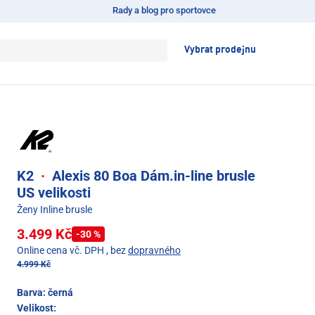
Rady a blog pro sportovce
Vybrat prodejnu
K2
·
Alexis 80 Boa Dám.in-line brusle
US velikosti
Ženy Inline brusle
3.499 Kč
-30 %
Online cena vč. DPH
, bez
dopravného
4.999 Kč
Barva:
černá
Velikost: