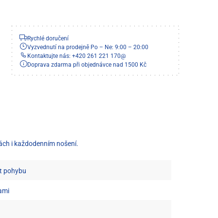
Rychlé doručení
Vyzvednutí na prodejně Po – Ne: 9:00 – 20:00
Kontaktujte nás: +420 261 221 170
@
Doprava zdarma při objednávce nad 1500 Kč
tách i každodenním nošení.
st pohybu
ami