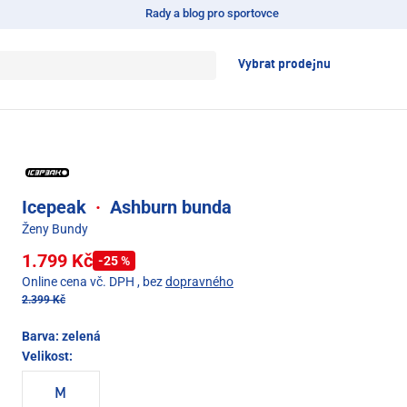
Rady a blog pro sportovce
Vybrat prodejnu
Icepeak
·
Ashburn bunda
Ženy Bundy
1.799 Kč
-25 %
Online cena vč. DPH
, bez
dopravného
2.399 Kč
Barva:
zelená
Velikost:
M