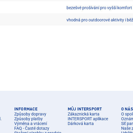
bezešvé prošívání pro vyšší komfort
vhodná pro outdoorové aktivity i bě
INFORMACE
MŮJ INTERSPORT
O NÁS
Způsoby dopravy
Zákaznická karta
O spol
d.
Způsoby platby
INTERSPORT aplikace
Oznáme
Výměna a vrácení
Dárková karta
Síť pa
FAQ - Časté dotazy
Naše 
Stažení výrobku z prodeje
Udržit