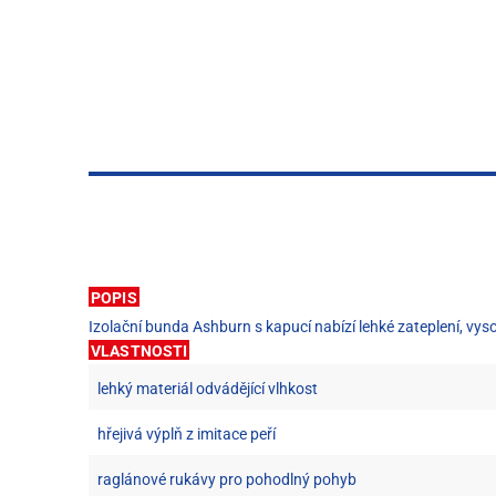
POPIS
Izolační bunda Ashburn s kapucí nabízí lehké zateplení, vy
VLASTNOSTI
lehký materiál odvádějící vlhkost
hřejivá výplň z imitace peří
raglánové rukávy pro pohodlný pohyb