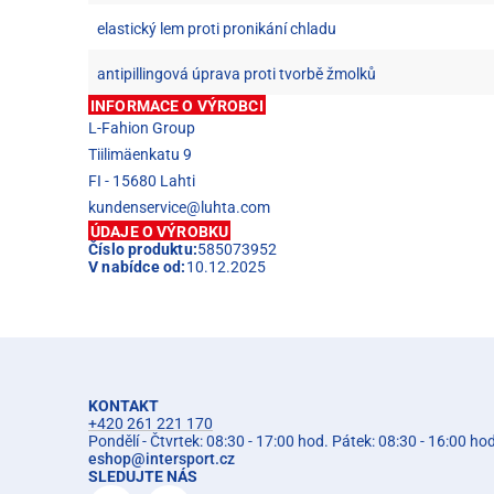
elastický lem proti pronikání chladu
antipillingová úprava proti tvorbě žmolků
INFORMACE O VÝROBCI
L-Fahion Group
Tiilimäenkatu 9
FI - 15680 Lahti
kundenservice@luhta.com
ÚDAJE O VÝROBKU
Číslo produktu:
585073952
V nabídce od:
10.12.2025
KONTAKT
+420 261 221 170
Pondělí - Čtvrtek: 08:30 - 17:00 hod. Pátek: 08:30 - 16:00 ho
eshop
@
intersport.cz
SLEDUJTE NÁS