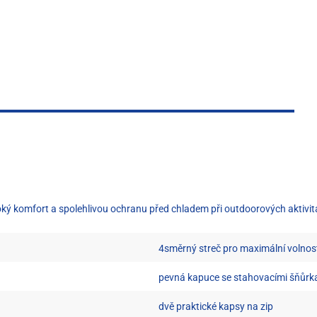
soký komfort a spolehlivou ochranu před chladem při outdoorových aktivi
4směrný streč pro maximální volno
pevná kapuce se stahovacími šňůrk
dvě praktické kapsy na zip