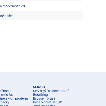
 a moderní vzhled
žné nošení
SLUŽBY
ečnosti
Servis lyží a snowboardů
ní o fúzi
Bootfiting
rtnerských prodejen
Broušení bruslí
značky
Péče o obuv IMBOX
elnost
Analýza došlapu