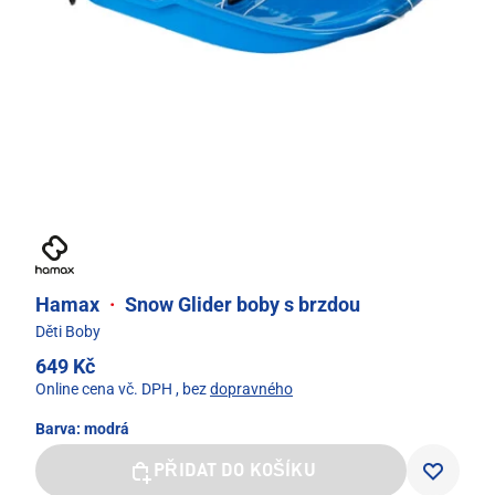
Hamax
·
Snow Glider boby s brzdou
Děti Boby
649 Kč
Online cena vč. DPH
, bez
dopravného
Barva:
modrá
PŘIDAT DO KOŠÍKU