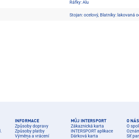
Ráfky: Alu
Stojan: ocelový, Blatníky: lakovaná o
INFORMACE
MŮJ INTERSPORT
O NÁS
Způsoby dopravy
Zákaznická karta
O spol
d.
Způsoby platby
INTERSPORT aplikace
Oznáme
Výměna a vrácení
Dárková karta
Síť pa