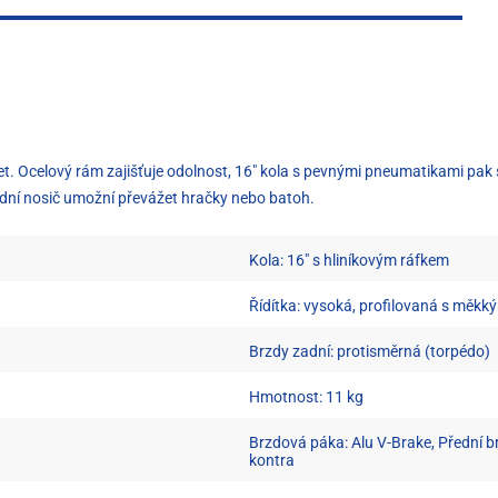
6 let. Ocelový rám zajišťuje odolnost, 16" kola s pevnými pneumatikami pak
adní nosič umožní převážet hračky nebo batoh.
Kola: 16" s hliníkovým ráfkem
Řídítka: vysoká, profilovaná s měkk
Brzdy zadní: protisměrná (torpédo)
Hmotnost: 11 kg
Brzdová páka: Alu V-Brake, Přední b
kontra