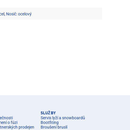
cel, Nosič: ocelový
SLUŽBY
ečnosti
Servis lyží a snowboardů
ní o fúzi
Bootfiting
rtnerských prodejen
Broušení bruslí