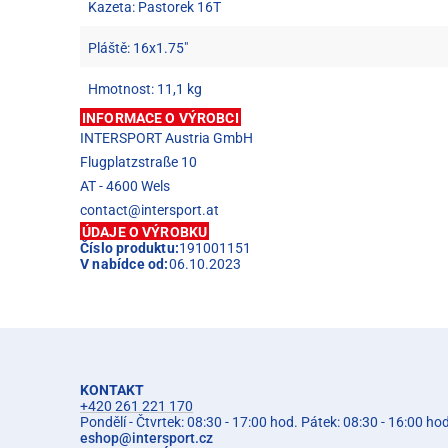
Kazeta: Pastorek 16T
Pláště: 16x1.75"
Hmotnost: 11,1 kg
INFORMACE O VÝROBCI
INTERSPORT Austria GmbH
Flugplatzstraße 10
AT - 4600 Wels
contact@intersport.at
ÚDAJE O VÝROBKU
Číslo produktu:
191001151
V nabídce od:
06.10.2023
KONTAKT
+420 261 221 170
Pondělí - Čtvrtek: 08:30 - 17:00 hod. Pátek: 08:30 - 16:00 ho
eshop
@
intersport.cz