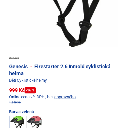
Genesis
·
Firestarter 2.6 Inmold cyklistická
helma
Děti Cyklistické helmy
999 Kč
-16 %
Online cena vč. DPH
, bez
dopravného
1.199 Kč
Barva:
zelená