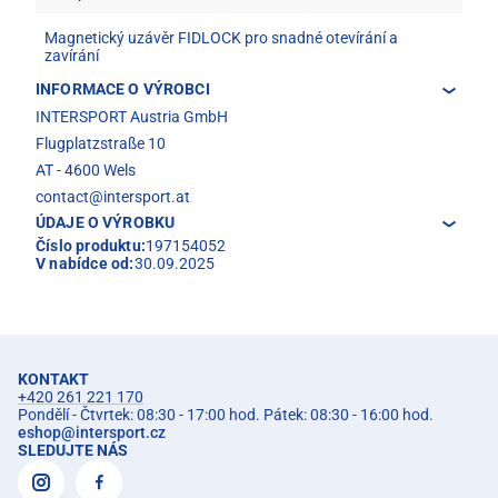
Magnetický uzávěr FIDLOCK pro snadné otevírání a
zavírání
INFORMACE O VÝROBCI
INTERSPORT Austria GmbH
Flugplatzstraße 10
AT - 4600 Wels
contact@intersport.at
ÚDAJE O VÝROBKU
Číslo produktu:
197154052
V nabídce od:
30.09.2025
KONTAKT
+420 261 221 170
Pondělí - Čtvrtek: 08:30 - 17:00 hod. Pátek: 08:30 - 16:00 hod.
eshop
@
intersport.cz
SLEDUJTE NÁS