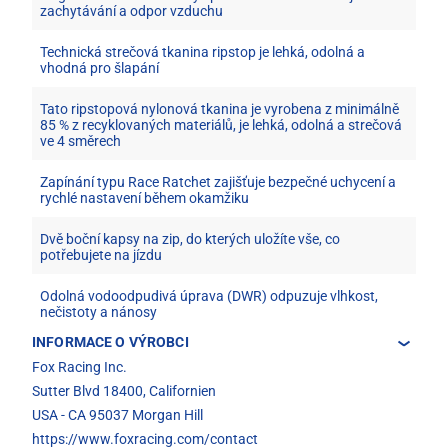
zachytávání a odpor vzduchu
Technická strečová tkanina ripstop je lehká, odolná a
vhodná pro šlapání
Tato ripstopová nylonová tkanina je vyrobena z minimálně
85 % z recyklovaných materiálů, je lehká, odolná a strečová
ve 4 směrech
Zapínání typu Race Ratchet zajišťuje bezpečné uchycení a
rychlé nastavení během okamžiku
Dvě boční kapsy na zip, do kterých uložíte vše, co
potřebujete na jízdu
Odolná vodoodpudivá úprava (DWR) odpuzuje vlhkost,
nečistoty a nánosy
INFORMACE O VÝROBCI
Fox Racing Inc.
Sutter Blvd 18400, Californien
USA - CA 95037 Morgan Hill
https://www.foxracing.com/contact