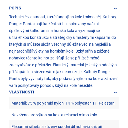
POPIS
Technické vlastnosti, které fungují na kole i mimo něj. Kalhoty
Ranger Pants mají funkční střih inspirovaný našimi
špičkovými kalhotami na horská kola a vyznačují se
ultralehkou konstrukcí a strategicky umístěnými kapsami, do
kterých si můžete uložit všechny důležité věci na nejdelší a
nejnáročnější výlety na horském kole. Úzký střih a zúžené
nohavice těchto kalhot zajišťují, že se při jízdě méně
zachytáváte o překážky. Elastický materiál je lehký a odolný a
při šlapání na stezce vás nijak neomezuje. Kalhoty Ranger
Pants byly vyvinuty tak, aby podávaly výkon na kole a zároveň
vám poskytovaly pohodlí, když na kole nesedíte.
VLASTNOSTI
Materiál: 75 % polyamid nylon, 14 % polyester, 11 % elastan
Navrženo pro výkon na kole a relaxaci mimo kolo
Elegantní silueta a zúžený spodní díl nohavic snižují