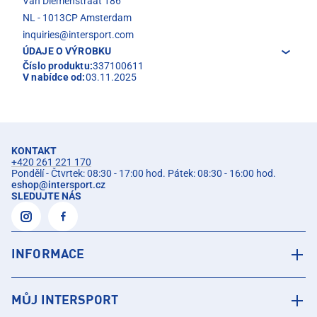
Van Diemenstraat 186
NL - 1013CP Amsterdam
inquiries@intersport.com
ÚDAJE O VÝROBKU
Číslo produktu:
337100611
V nabídce od:
03.11.2025
KONTAKT
+420 261 221 170
Pondělí - Čtvrtek: 08:30 - 17:00 hod. Pátek: 08:30 - 16:00 hod.
eshop
@
intersport.cz
SLEDUJTE NÁS
INFORMACE
MŮJ INTERSPORT