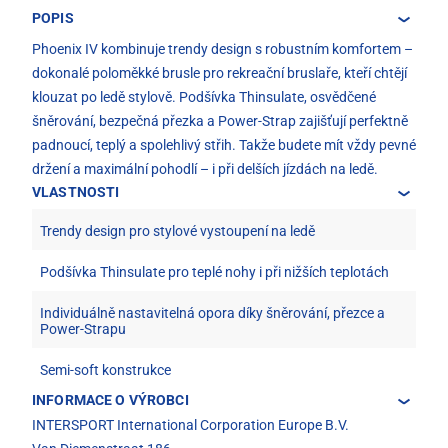
POPIS
Phoenix IV kombinuje trendy design s robustním komfortem –
dokonalé poloměkké brusle pro rekreační bruslaře, kteří chtějí
klouzat po ledě stylově. Podšívka Thinsulate, osvědčené
šněrování, bezpečná přezka a Power-Strap zajišťují perfektně
padnoucí, teplý a spolehlivý střih. Takže budete mít vždy pevné
držení a maximální pohodlí – i při delších jízdách na ledě.
VLASTNOSTI
Trendy design pro stylové vystoupení na ledě
Podšívka Thinsulate pro teplé nohy i při nižších teplotách
Individuálně nastavitelná opora díky šněrování, přezce a
Power-Strapu
Semi-soft konstrukce
INFORMACE O VÝROBCI
INTERSPORT International Corporation Europe B.V.