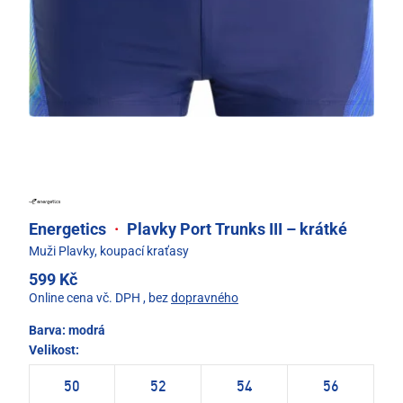
Energetics
·
Plavky Port Trunks III – krátké
Muži Plavky, koupací kraťasy
599 Kč
Online cena vč. DPH
, bez
dopravného
Barva:
modrá
Velikost:
50
52
54
56