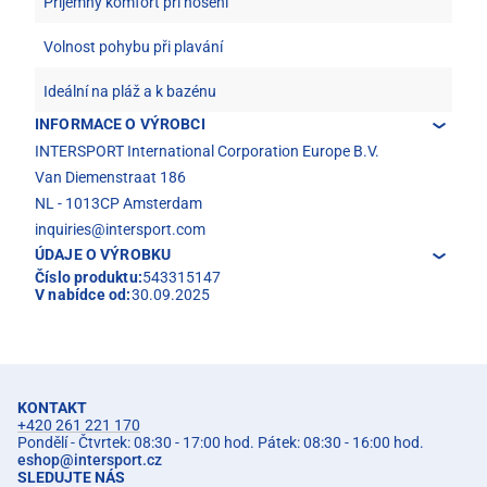
Příjemný komfort při nošení
Volnost pohybu při plavání
Ideální na pláž a k bazénu
INFORMACE O VÝROBCI
INTERSPORT International Corporation Europe B.V.
Van Diemenstraat 186
NL - 1013CP Amsterdam
inquiries@intersport.com
ÚDAJE O VÝROBKU
Číslo produktu:
543315147
V nabídce od:
30.09.2025
KONTAKT
+420 261 221 170
Pondělí - Čtvrtek: 08:30 - 17:00 hod. Pátek: 08:30 - 16:00 hod.
eshop
@
intersport.cz
SLEDUJTE NÁS