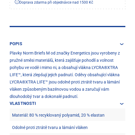
Doprava zdarma při objednávce nad 1500 Kč
POPIS
Plavky Norm Briefs M od značky Energetics jsou vyrobeny z
pružné směsi materiálů, která zajišťuje pohodlí a volnost
pohybu ve vodě i mimo ni, a obsahují vlákna LYCRA®XTRA
LIFE™, která zlepšují jejich padnutí. Oděvy obsahující vlákna
LYCRA®XTRA LIFE™ jsou odolné proti ztrátě tvaru a lámání
vláken způsobeným bazénovou vodou a zaručují vám
dlouhodobý tvar a dokonalé padnutí.
VLASTNOSTI
Materiál: 80 % recyklovaný polyamid, 20 % elastan
Odolné proti ztrátě tvaru a lámání vláken