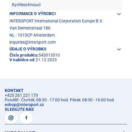
Rychleschnoucí
INFORMACE O VÝROBCI
INTERSPORT International Corporation Europe B.V.
Van Diemenstraat 186
NL - 1013CP Amsterdam
inquiries@intersport.com
ÚDAJE O VÝROBKU
Číslo produktu:
543013510
V nabídce od:
21.12.2023
KONTAKT
+420 261 221 170
Pondělí - Čtvrtek: 08:30 - 17:00 hod. Pátek: 08:30 - 16:00 hod.
eshop
@
intersport.cz
SLEDUJTE NÁS