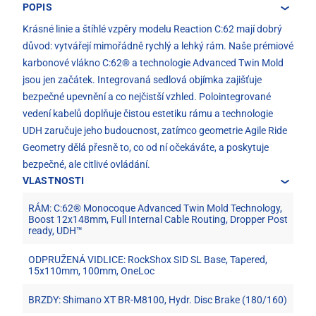
POPIS
Krásné linie a štíhlé vzpěry modelu Reaction C:62 mají dobrý
důvod: vytvářejí mimořádně rychlý a lehký rám. Naše prémiové
karbonové vlákno C:62® a technologie Advanced Twin Mold
jsou jen začátek. Integrovaná sedlová objímka zajišťuje
bezpečné upevnění a co nejčistší vzhled. Polointegrované
vedení kabelů doplňuje čistou estetiku rámu a technologie
UDH zaručuje jeho budoucnost, zatímco geometrie Agile Ride
Geometry dělá přesně to, co od ní očekáváte, a poskytuje
bezpečné, ale citlivé ovládání.
VLASTNOSTI
RÁM: C:62® Monocoque Advanced Twin Mold Technology,
Boost 12x148mm, Full Internal Cable Routing, Dropper Post
ready, UDH™
ODPRUŽENÁ VIDLICE: RockShox SID SL Base, Tapered,
15x110mm, 100mm, OneLoc
BRZDY: Shimano XT BR-M8100, Hydr. Disc Brake (180/160)