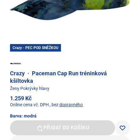
Crazy - PEC POD SNĚŽKOU
Crazy
·
Paceman Cap Run tréninková
kšiltovka
Ženy Pokrývky hlavy
1.259 Kč
Online cena vč. DPH
, bez
dopravného
Barva:
modrá
PŘIDAT DO KOŠÍKU