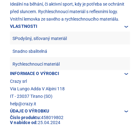
Ideální na běhání, či aktivní sport, kdy je potřeba se ochránit
před sluncem. Rychleschnoucí materiál s reflexními logy.
Vnitřní lemovka ze savého a rychleschnoucího materiálu.
VLASTNOSTI
SPodyšný, síťovaný materiál
Snadno sbalitelná
Rychleschnoucí materiál
INFORMACE O VÝROBCI
Crazy srl
Via Lungo Adda V Alpini 118
IT - 23037 Tirano (SO)
help@crazy.it
ÚDAJE O VÝROBKU
Číslo produktu:
458019802
V nabídce od:
25.04.2024