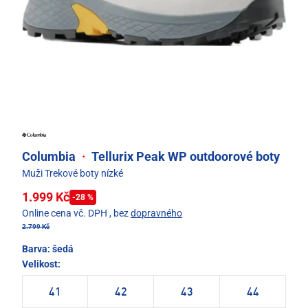
Columbia
·
Tellurix Peak WP outdoorové boty
Muži Trekové boty nízké
1.999 Kč
-28 %
Online cena vč. DPH
, bez
dopravného
2.799 Kč
Barva:
šedá
Velikost:
41
42
43
44