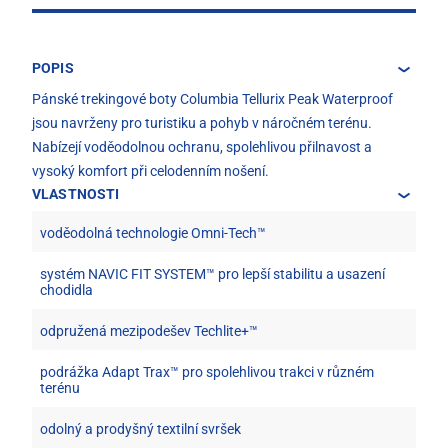
POPIS
Pánské trekingové boty Columbia Tellurix Peak Waterproof
jsou navrženy pro turistiku a pohyb v náročném terénu.
Nabízejí voděodolnou ochranu, spolehlivou přilnavost a
vysoký komfort při celodenním nošení.
VLASTNOSTI
voděodolná technologie Omni-Tech™
systém NAVIC FIT SYSTEM™ pro lepší stabilitu a usazení
chodidla
odpružená mezipodešev Techlite+™
podrážka Adapt Trax™ pro spolehlivou trakci v různém
terénu
odolný a prodyšný textilní svršek