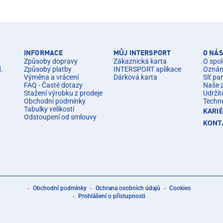
INFORMACE
MŮJ INTERSPORT
O NÁS
Způsoby dopravy
Zákaznická karta
O spol
d.
Způsoby platby
INTERSPORT aplikace
Oznáme
Výměna a vrácení
Dárková karta
Síť pa
FAQ - Časté dotazy
Naše 
Stažení výrobku z prodeje
Udržit
Obchodní podmínky
Techn
Tabulky velikostí
KARI
Odstoupení od smlouvy
KONT
Obchodní podmínky
Ochrana osobních údajů
Cookies
Prohlášení o přístupnosti