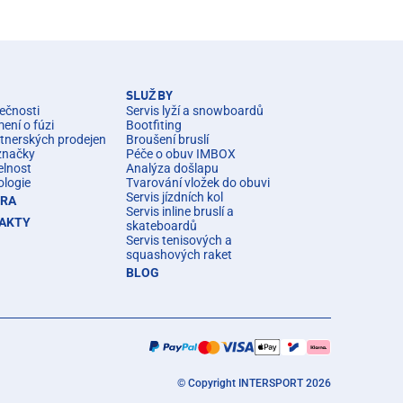
SLUŽBY
ečnosti
Servis lyží a snowboardů
ní o fúzi
Bootfiting
rtnerských prodejen
Broušení bruslí
značky
Péče o obuv IMBOX
elnost
Analýza došlapu
ologie
Tvarování vložek do obuvi
Servis jízdních kol
ÉRA
Servis inline bruslí a
AKTY
skateboardů
Servis tenisových a
squashových raket
BLOG
© Copyright INTERSPORT 2026