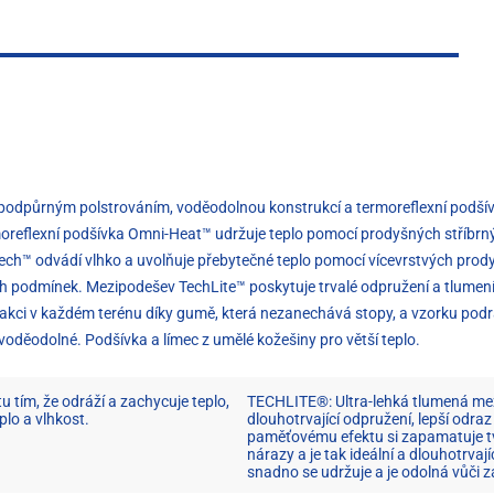
, podpůrným polstrováním, voděodolnou konstrukcí a termoreflexní podšív
moreflexní podšívka Omni-Heat™ udržuje teplo pomocí prodyšných stříbrnýc
i-Tech™ odvádí vlhko a uvolňuje přebytečné teplo pomocí vícevrstvých pr
ých podmínek. Mezipodešev TechLite™ poskytuje trvalé odpružení a tlumení 
 trakci v každém terénu díky gumě, která nezanechává stopy, a vzorku pod
 voděodolné. Podšívka a límec z umělé kožešiny pro větší teplo.
tím, že odráží a zachycuje teplo,
TECHLITE®: Ultra-lehká tlumená mez
plo a vlhkost.
dlouhotrvající odpružení, lepší odraz
paměťovému efektu si zapamatuje tva
nárazy a je tak ideální a dlouhotrvaj
snadno se udržuje a je odolná vůči 