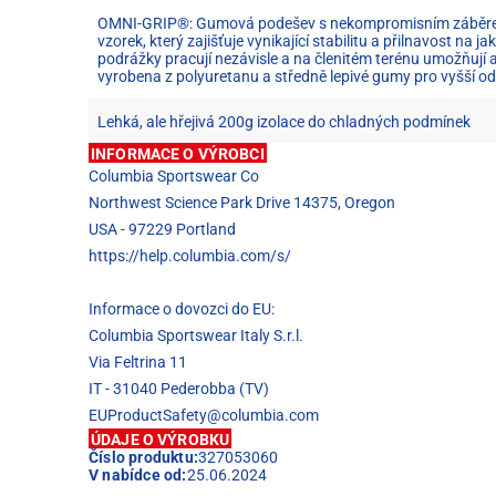
OMNI-GRIP®: Gumová podešev s nekompromisním záběrem,
vzorek, který zajišťuje vynikající stabilitu a přilnavost na 
podrážky pracují nezávisle a na členitém terénu umožňují 
vyrobena z polyuretanu a středně lepivé gumy pro vyšší odo
Lehká, ale hřejivá 200g izolace do chladných podmínek
INFORMACE O VÝROBCI
Columbia Sportswear Co
Northwest Science Park Drive 14375, Oregon
USA - 97229 Portland
https://help.columbia.com/s/
Informace o dovozci do EU:
Columbia Sportswear Italy S.r.l.
Via Feltrina 11
IT - 31040 Pederobba (TV)
EUProductSafety@columbia.com
ÚDAJE O VÝROBKU
Číslo produktu:
327053060
V nabídce od:
25.06.2024