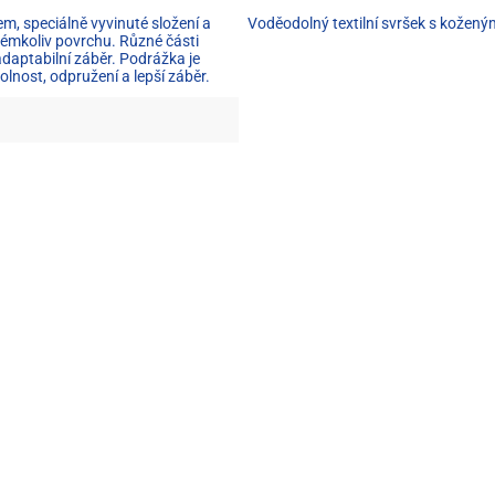
 speciálně vyvinuté složení a
Voděodolný textilní svršek s koženým
jakémkoliv povrchu. Různé části
adaptabilní záběr. Podrážka je
lnost, odpružení a lepší záběr.