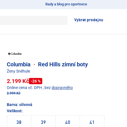
Rady a blog pro sportovce
Vybrat prodejnu
Columbia
·
Red Hills zimní boty
Ženy Sněhule
2.199 Kč
-26 %
Online cena vč. DPH
, bez
dopravného
2.999 Kč
Barva:
olivová
Velikost:
38
39
40
41