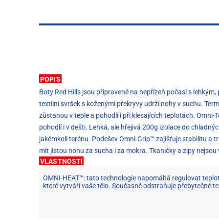
POPIS
Boty Red Hills jsou připravené na nepřízeň počasí s lehkým
textilní svršek s koženými překryvy udrží nohy v suchu. Ter
zůstanou v teple a pohodlí i při klesajících teplotách. Omn
pohodlí i v dešti. Lehká, ale hřejivá 200g izolace do chladn
jakémkoli terénu. Podešev Omni-Grip™ zajišťuje stabilitu a
mít jistou nohu za sucha i za mokra. Tkaničky a zipy nejsou
VLASTNOSTI
OMNI-HEAT™: tato technologie napomáhá regulovat teplotu 
které vytváří vaše tělo. Současně odstraňuje přebytečné te