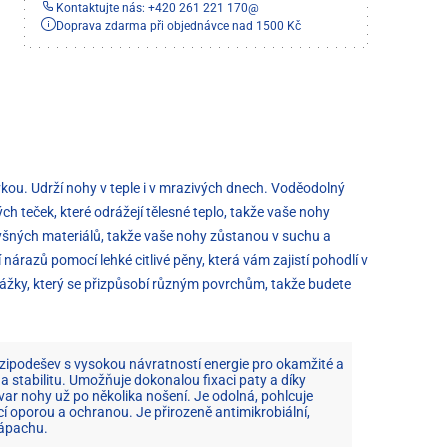
Kontaktujte nás: +420 261 221 170
@
Doprava zdarma při objednávce nad 1500 Kč
kou. Udrží nohy v teple i v mrazivých dnech. Voděodolný
h teček, které odrážejí tělesné teplo, takže vaše nohy
odyšných materiálů, takže vaše nohy zůstanou v suchu a
nárazů pomocí lehké citlivé pěny, která vám zajistí pohodlí v
rážky, který se přizpůsobí různým povrchům, takže budete
ipodešev s vysokou návratností energie pro okamžité a
 a stabilitu. Umožňuje dokonalou fixaci paty a díky
r nohy už po několika nošení. Je odolná, pohlcuje
ící oporou a ochranou. Je přirozeně antimikrobiální,
zápachu.