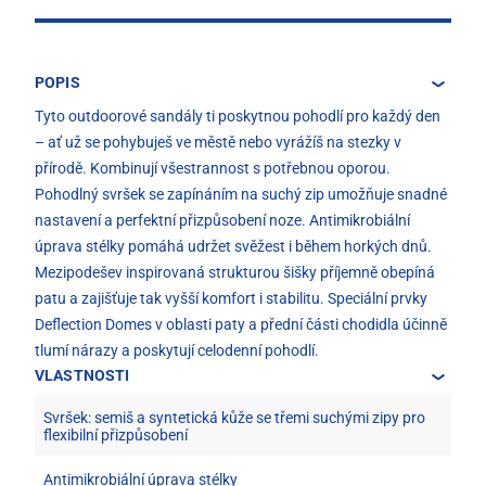
POPIS
Tyto outdoorové sandály ti poskytnou pohodlí pro každý den
– ať už se pohybuješ ve městě nebo vyrážíš na stezky v
přírodě. Kombinují všestrannost s potřebnou oporou.
Pohodlný svršek se zapínáním na suchý zip umožňuje snadné
nastavení a perfektní přizpůsobení noze. Antimikrobiální
úprava stélky pomáhá udržet svěžest i během horkých dnů.
Mezipodešev inspirovaná strukturou šišky příjemně obepíná
patu a zajišťuje tak vyšší komfort i stabilitu. Speciální prvky
Deflection Domes v oblasti paty a přední části chodidla účinně
tlumí nárazy a poskytují celodenní pohodlí.
VLASTNOSTI
Svršek: semiš a syntetická kůže se třemi suchými zipy pro
flexibilní přizpůsobení
Antimikrobiální úprava stélky