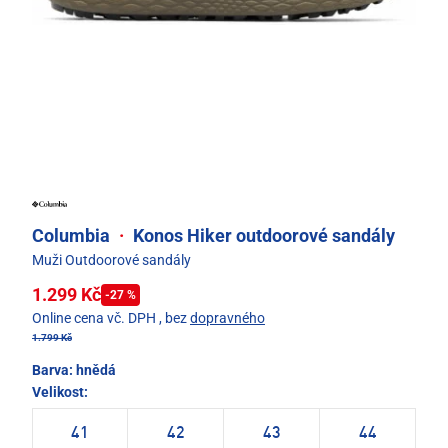
Columbia
·
Konos Hiker outdoorové sandály
Muži Outdoorové sandály
1.299 Kč
-27 %
Online cena vč. DPH
, bez
dopravného
1.799 Kč
Barva:
hnědá
Velikost:
41
42
43
44