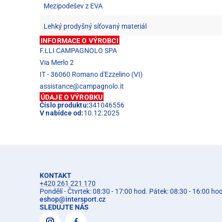
Mezipodešev z EVA
Lehký prodyšný síťovaný materiál
INFORMACE O VÝROBCI
F.LLI CAMPAGNOLO SPA
Via Merlo 2
IT - 36060 Romano d'Ezzelino (VI)
assistance@campagnolo.it
ÚDAJE O VÝROBKU
Číslo produktu:
341046556
V nabídce od:
10.12.2025
KONTAKT
+420 261 221 170
Pondělí - Čtvrtek: 08:30 - 17:00 hod. Pátek: 08:30 - 16:00 ho
eshop
@
intersport.cz
SLEDUJTE NÁS