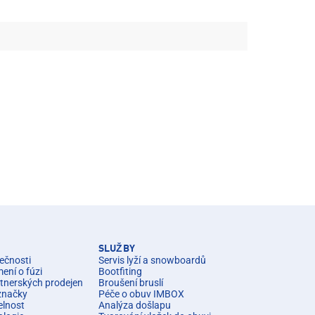
SLUŽBY
ečnosti
Servis lyží a snowboardů
ní o fúzi
Bootfiting
rtnerských prodejen
Broušení bruslí
značky
Péče o obuv IMBOX
elnost
Analýza došlapu