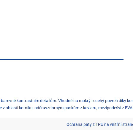
 barevně kontrastním detailům. Vhodné na mokrý i suchý povrch díky ko
ře v oblasti kotníku, oděruvzdorným páskům z kevlaru, mezipodešvi z EVA 
Ochrana paty z TPU na vnitřní stran