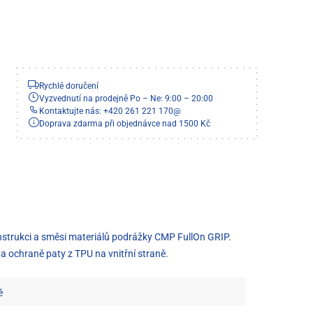
Rychlé doručení
Vyzvednutí na prodejně Po – Ne: 9:00 – 20:00
Kontaktujte nás: +420 261 221 170
@
Doprava zdarma při objednávce nad 1500 Kč
nstrukci a směsi materiálů podrážky CMP FullOn GRIP.
a ochraně paty z TPU na vnitřní straně.
ě