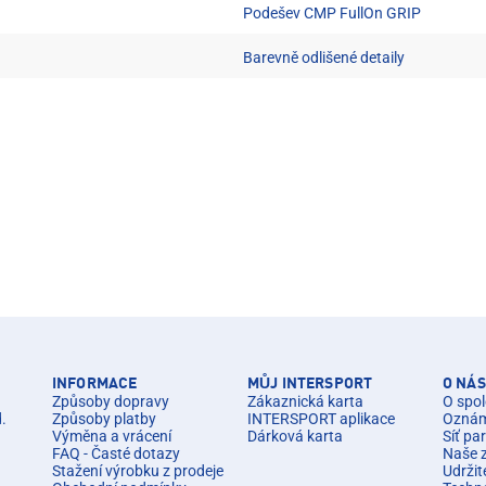
Podešev CMP FullOn GRIP
Barevně odlišené detaily
INFORMACE
MŮJ INTERSPORT
O NÁS
Způsoby dopravy
Zákaznická karta
O spol
d.
Způsoby platby
INTERSPORT aplikace
Oznáme
Výměna a vrácení
Dárková karta
Síť pa
FAQ - Časté dotazy
Naše 
Stažení výrobku z prodeje
Udržit