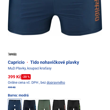
Capricio
·
Tido nohavičkové plavky
Muži Plavky, koupací kraťasy
399 Kč
-20 %
Online cena vč. DPH
, bez
dopravného
499 Kč
Barva:
modrá