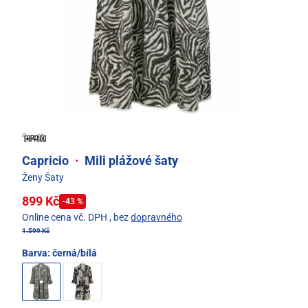
Capricio
·
Mili plážové šaty
Ženy Šaty
899 Kč
-43 %
Online cena vč. DPH
, bez
dopravného
1.599 Kč
Barva:
černá/bílá