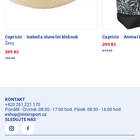
Capricio
·
Isabella sluneční klobouk
Capricio
·
Animal P
Ženy
399 Kč
649 Kč
399 Kč
499 Kč
KONTAKT
+420 261 221 170
Pondělí - Čtvrtek: 08:30 - 17:00 hod. Pátek: 08:30 - 16:00 hod.
eshop
@
intersport.cz
SLEDUJTE NÁS