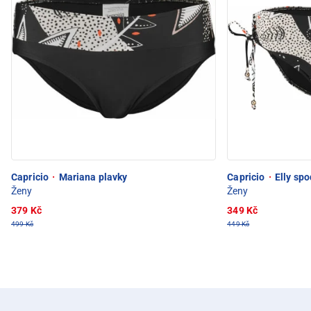
Capricio
·
Mariana plavky
Capricio
·
Elly spod
Ženy
Ženy
379 Kč
349 Kč
499 Kč
449 Kč