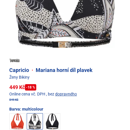
Capricio
·
Mariana horní díl plavek
Ženy Bikiny
449 Kč
-18 %
Online cena vč. DPH
, bez
dopravného
549 Kč
Barva:
multicolour