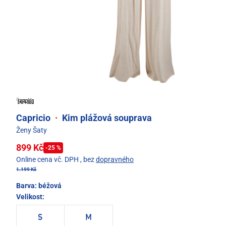
Capricio
·
Kim plážová souprava
Ženy Šaty
899 Kč
-25 %
Online cena vč. DPH
, bez
dopravného
1.199 Kč
Barva:
béžová
Velikost:
S
M